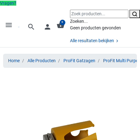
Vragen?
Zoeken...
0
menu
shopping_basket
search
person
Geen producten gevonden
Alle resultaten bekijken
Home
Alle Producten
ProFit Gatzagen
ProFit Multi Purpo