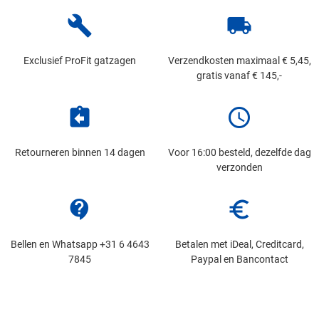
build
local_shipping
Exclusief ProFit gatzagen
Verzendkosten maximaal € 5,45,
gratis vanaf € 145,-
assignment_return
schedule
Retourneren binnen 14 dagen
Voor 16:00 besteld, dezelfde dag
verzonden
contact_support
euro_symbol
Bellen en Whatsapp +31 6 4643
Betalen met iDeal, Creditcard,
7845
Paypal en Bancontact