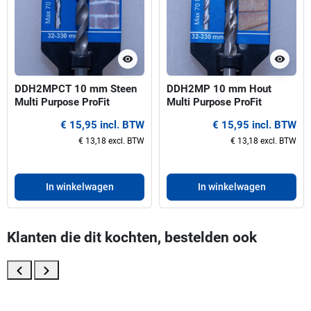
visibility
visibility
DDH2MPCT 10 mm Steen
DDH2MP 10 mm Hout
Multi Purpose ProFit
Multi Purpose ProFit
centreerboor voor gatzagen
centreerboor voor gatzagen
€ 15,95 incl. BTW
€ 15,95 incl. BTW
32-330 mm
32-330 mm
€ 13,18 excl. BTW
€ 13,18 excl. BTW
In winkelwagen
In winkelwagen
Klanten die dit kochten, bestelden ook