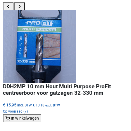
DDH2MP 10 mm Hout Multi Purpose ProFit
centreerboor voor gatzagen 32-330 mm
€ 15,95
incl. BTW
€ 13,18
excl. BTW
Op voorraad (7)
In winkelwagen