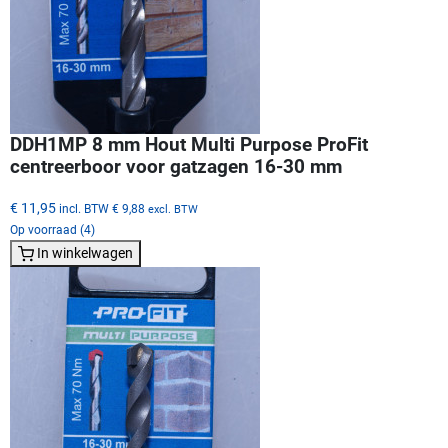
DDH1MP 8 mm Hout Multi Purpose ProFit
centreerboor voor gatzagen 16-30 mm
€ 11,95
incl. BTW
€ 9,88
excl. BTW
Op voorraad (4)
In winkelwagen