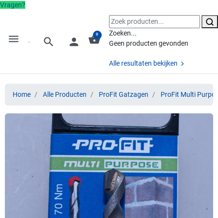
Vragen?
Zoeken...
0
menu
shopping_basket
search
person
Geen producten gevonden
Alle resultaten bekijken
Home
Alle Producten
ProFit Gatzagen
ProFit Multi Purpo