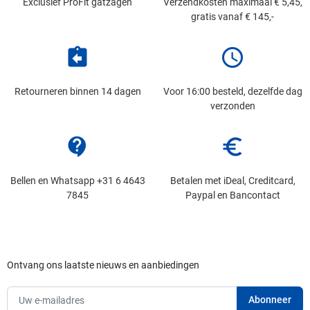
Exclusief ProFit gatzagen
Verzendkosten maximaal € 5,45,
gratis vanaf € 145,-
assignment_return
schedule
Retourneren binnen 14 dagen
Voor 16:00 besteld, dezelfde dag
verzonden
contact_support
euro_symbol
Bellen en Whatsapp +31 6 4643
Betalen met iDeal, Creditcard,
7845
Paypal en Bancontact
Ontvang ons laatste nieuws en aanbiedingen