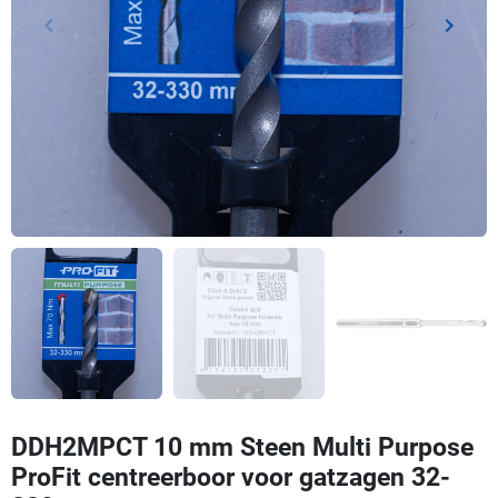
keyboard_arrow_left
keyboard_arrow_right
Vorige
Volgen
DDH2MPCT 10 mm Steen Multi Purpose
ProFit centreerboor voor gatzagen 32-