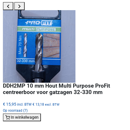
DDH2MP 10 mm Hout Multi Purpose ProFit
centreerboor voor gatzagen 32-330 mm
€ 15,95
incl. BTW
€ 13,18
excl. BTW
Op voorraad (7)
In winkelwagen