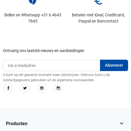
contact_support
euro_symbol
Bellen en Whatsapp +31 6 4643
Betalen met iDeal, Creditcard,
7845
Paypal en Bancontact
Ontvang ons laatste nieuws en aanbiedingen
U kunt op elk gewenst moment weer uitschrijven. Hiervoor kunt u de
contactgegevens gebruiken uit de algemene voorwaarden.
Facebook
Twitter
YouTube
Instagram

Producten