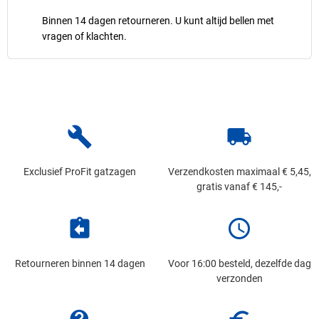
Binnen 14 dagen retourneren. U kunt altijd bellen met
vragen of klachten.
build
local_shipping
Exclusief ProFit gatzagen
Verzendkosten maximaal € 5,45,
gratis vanaf € 145,-
assignment_return
schedule
Retourneren binnen 14 dagen
Voor 16:00 besteld, dezelfde dag
verzonden