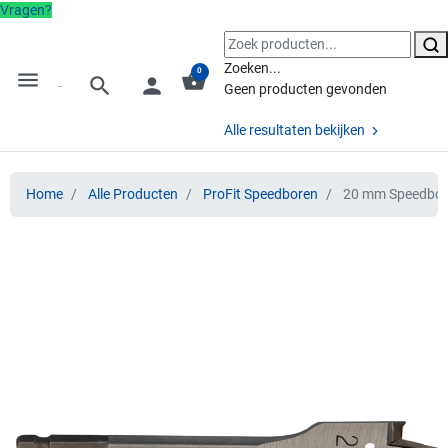
Vragen?
Zoeken...
0
menu
shopping_basket
search
person
Geen producten gevonden
Alle resultaten bekijken
Home
Alle Producten
ProFit Speedboren
20 mm Speedboor