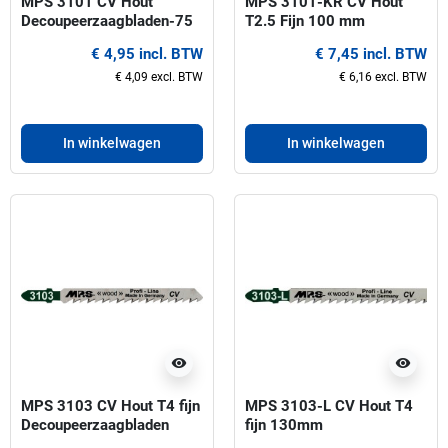
MPS 3101 CV Hout
MPS 3101-KR CV Hout
Decoupeerzaagbladen-75
T2.5 Fijn 100 mm
mm
Decoupeerzaagbladen
€ 4,95 incl. BTW
€ 7,45 incl. BTW
€ 4,09 excl. BTW
€ 6,16 excl. BTW
In winkelwagen
In winkelwagen
visibility
visibility
MPS 3103 CV Hout T4 fijn
MPS 3103-L CV Hout T4
Decoupeerzaagbladen
fijn 130mm
Decoupeerzaagbladen(Extr