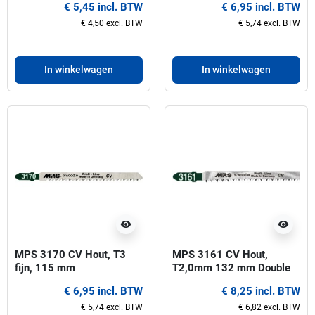
€ 5,45 incl. BTW
€ 6,95 incl. BTW
a lang)
€ 4,50 excl. BTW
€ 5,74 excl. BTW
In winkelwagen
In winkelwagen
visibility
visibility
MPS 3170 CV Hout, T3
MPS 3161 CV Hout,
fijn, 115 mm
T2,0mm 132 mm Double
Decoupeerzaagbladen-5
Clean-5 Stuks
€ 6,95 incl. BTW
€ 8,25 incl. BTW
Stuks
€ 5,74 excl. BTW
€ 6,82 excl. BTW