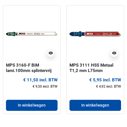
visibility
visibility
MPS 3160-F BiM
MPS 3111 HSS Metaal
lami.100mm splintervrij
T1,2 mm L75mm
Decoupeerzaagbladen-5
Decoupeerzaagbladen
€ 11,50 incl. BTW
€ 5,95 incl. BTW
stuks
€ 9,50 excl. BTW
€ 4,92 excl. BTW
In winkelwagen
In winkelwagen