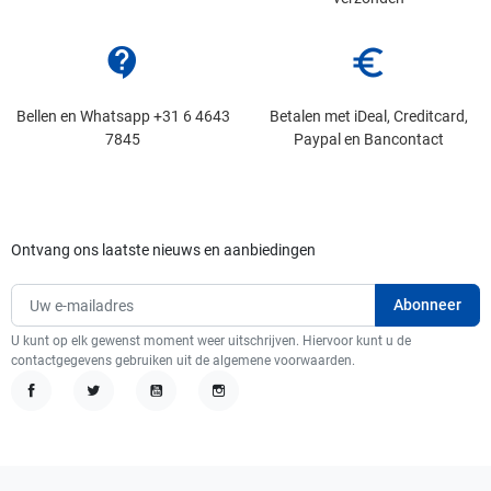
contact_support
euro_symbol
Bellen en Whatsapp +31 6 4643
Betalen met iDeal, Creditcard,
7845
Paypal en Bancontact
Ontvang ons laatste nieuws en aanbiedingen
U kunt op elk gewenst moment weer uitschrijven. Hiervoor kunt u de
contactgegevens gebruiken uit de algemene voorwaarden.
Facebook
Twitter
YouTube
Instagram