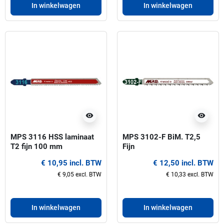
In winkelwagen
In winkelwagen
visibility
visibility
MPS 3116 HSS laminaat
MPS 3102-F BiM. T2,5
T2 fijn 100 mm
Fijn
Decoupeerzaagbladen
Hardhout/Laminaat/Trespa
€ 10,95 incl. BTW
€ 12,50 incl. BTW
100mm
Decoupeerzaagbladen
€ 9,05 excl. BTW
€ 10,33 excl. BTW
In winkelwagen
In winkelwagen