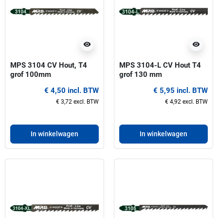
visibility
visibility
MPS 3104 CV Hout, T4
MPS 3104-L CV Hout T4
grof 100mm
grof 130 mm
Decoupeerzaagbladen
Decoupeerzaagbladen(Extr
€ 4,50 incl. BTW
€ 5,95 incl. BTW
a Lang)
€ 3,72 excl. BTW
€ 4,92 excl. BTW
In winkelwagen
In winkelwagen