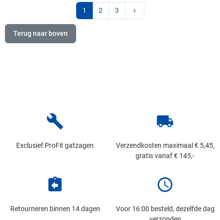
Volgende
1
2
3
keyboard_arrow_right
Terug naar boven
build
local_shipping
Exclusief ProFit gatzagen
Verzendkosten maximaal € 5,45,
gratis vanaf € 145,-
assignment_return
schedule
Retourneren binnen 14 dagen
Voor 16:00 besteld, dezelfde dag
verzonden