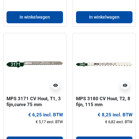
In winkelwagen
In winkelwagen
visibility
visibility
MPS 3171 CV Hout, T1, 3
MPS 3180 CV Hout, T2, 8
fijn,curve 75 mm
fijn, 115 mm
Decoupeerzaagbladen 5
Decoupeerzaagbladen-5
€ 6,25 incl. BTW
€ 8,25 incl. BTW
Stuks
Stuks
€ 5,17 excl. BTW
€ 6,82 excl. BTW