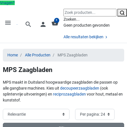
Vragen?
Zoeken...
0
menu
shopping_basket
search
person
Geen producten gevonden
Alle resultaten bekijken
Home
Alle Producten
MPS Zaagbladen
MPS Zaagbladen
MPS maakt in Duitsland hoogwaardige zaagbladen die passen op
alle gangbare machines. Kies uit
decoupeerzaagbladen
(ook
splintervrije uitvoeringen) en
reciprozaagbladen
voor hout, metaal en
kunststof.