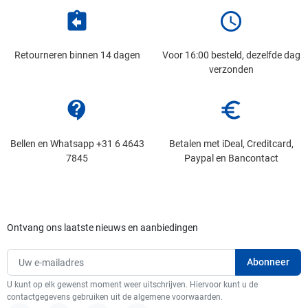
assignment_return
schedule
Retourneren binnen 14 dagen
Voor 16:00 besteld, dezelfde dag
verzonden
contact_support
euro_symbol
Bellen en Whatsapp +31 6 4643
Betalen met iDeal, Creditcard,
7845
Paypal en Bancontact
Ontvang ons laatste nieuws en aanbiedingen
U kunt op elk gewenst moment weer uitschrijven. Hiervoor kunt u de
contactgegevens gebruiken uit de algemene voorwaarden.