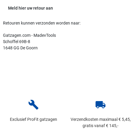
Meld hier uw retour aan
Retouren kunnen verzonden worden naar:
Gatzagen.com - MadevTools
Schoffel 69B-8
1648 GG De Goorn
build
local_shipping
Exclusief ProFit gatzagen
Verzendkosten maximaal € 5,45,
gratis vanaf € 145,-