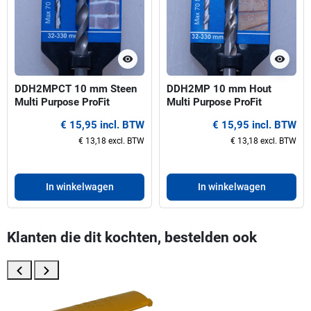
visibility
visibility
DDH2MPCT 10 mm Steen
DDH2MP 10 mm Hout
Multi Purpose ProFit
Multi Purpose ProFit
centreerboor voor gatzagen
centreerboor voor gatzagen
€ 15,95 incl. BTW
€ 15,95 incl. BTW
32-330 mm
32-330 mm
€ 13,18 excl. BTW
€ 13,18 excl. BTW
In winkelwagen
In winkelwagen
Klanten die dit kochten, bestelden ook