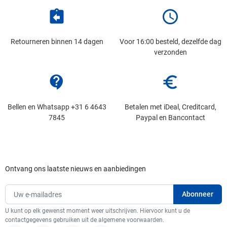
assignment_return
schedule
Retourneren binnen 14 dagen
Voor 16:00 besteld, dezelfde dag
verzonden
contact_support
euro_symbol
Bellen en Whatsapp +31 6 4643
Betalen met iDeal, Creditcard,
7845
Paypal en Bancontact
Ontvang ons laatste nieuws en aanbiedingen
U kunt op elk gewenst moment weer uitschrijven. Hiervoor kunt u de
contactgegevens gebruiken uit de algemene voorwaarden.