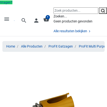
Vragen?
Zoeken...
0
menu
shopping_basket
search
person
Geen producten gevonden
Alle resultaten bekijken
Home
Alle Producten
ProFit Gatzagen
ProFit Multi Purpo