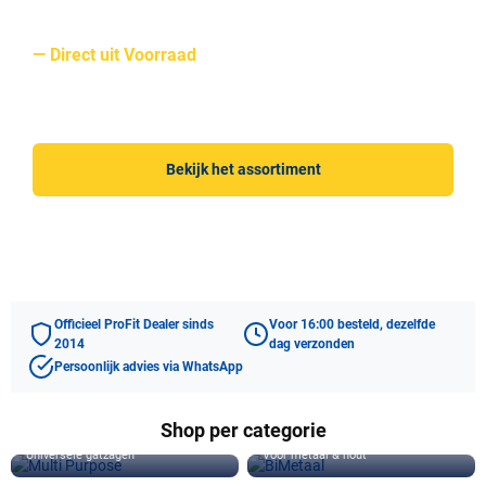
Professionele ProFit Gatzagen
— Direct uit Voorraad
500+ gatzagen leverbaar. Vandaag besteld, dezelfde dag
verzonden.
Bekijk het assortiment
WhatsApp advies
Officieel ProFit Dealer sinds
Voor 16:00 besteld, dezelfde
2014
dag verzonden
Persoonlijk advies via WhatsApp
Shop per categorie
Multi Purpose
BiMetaal
Universele gatzagen
Voor metaal & hout
Diamond Dry
Hardmetaal