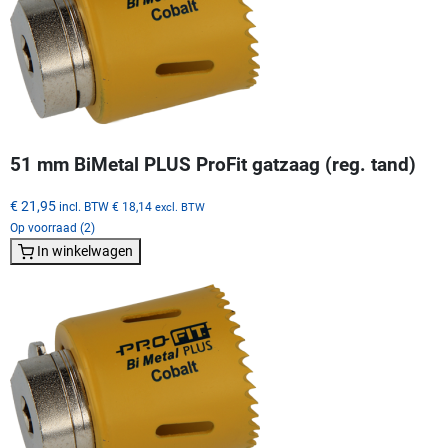
51 mm BiMetal PLUS ProFit gatzaag (reg. tand)
€ 21,95
incl. BTW
€ 18,14
excl. BTW
Op voorraad (2)
In winkelwagen