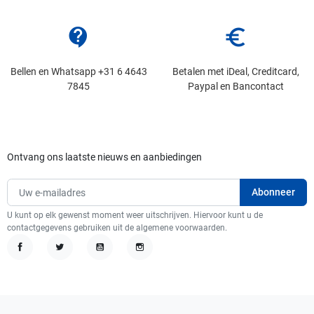
contact_support
euro_symbol
Bellen en Whatsapp +31 6 4643
Betalen met iDeal, Creditcard,
7845
Paypal en Bancontact
Ontvang ons laatste nieuws en aanbiedingen
U kunt op elk gewenst moment weer uitschrijven. Hiervoor kunt u de
contactgegevens gebruiken uit de algemene voorwaarden.
Facebook
Twitter
YouTube
Instagram