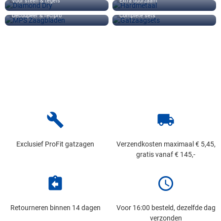
Voor steen & tegels
Extra duurzaam
MPS Zaagbladen
Gatzaagsets
Decoupeer & recipro
Complete sets
build
local_shipping
Exclusief ProFit gatzagen
Verzendkosten maximaal € 5,45,
gratis vanaf € 145,-
assignment_return
schedule
Retourneren binnen 14 dagen
Voor 16:00 besteld, dezelfde dag
verzonden