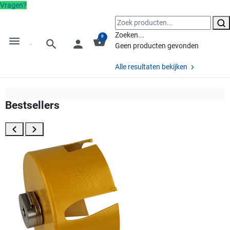
Vragen?
Zoeken...
0
menu
shopping_basket
search
person
Geen producten gevonden
Alle resultaten bekijken
Bestsellers