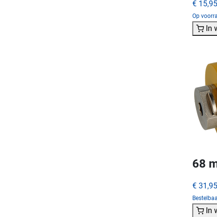
€ 15,9
Op voorra
In
68 m
€ 31,9
Bestelba
In