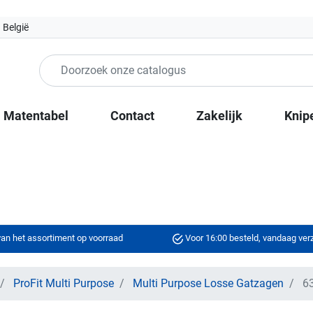
 België
Matentabel
Contact
Zakelijk
Knip
an het assortiment op voorraad
Voor 16:00 besteld, vandaag ve
ProFit Multi Purpose
Multi Purpose Losse Gatzagen
63