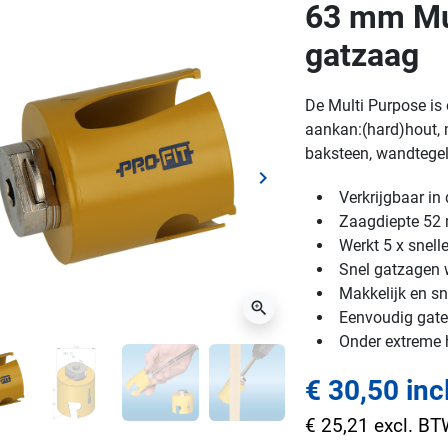
63 mm Mul
gatzaag
De Multi Purpose is 
aankan:(hard)hout, m
baksteen, wandtegels
keyboard_arrow_right
ge
Volgende
Verkrijgbaar i
Zaagdiepte 5
Werkt 5 x snell
Snel gatzagen w
Makkelijk en sn
zoom_in
Eenvoudig gaten
Onder extreme
€ 30,50 inc
€ 25,21 excl. B