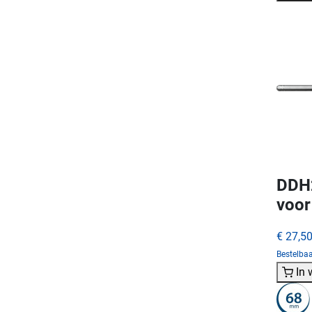
DDH2
voor
€ 27,5
Bestelba
In