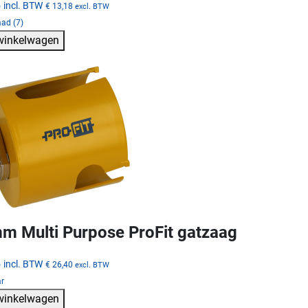
5
incl. BTW
€ 13,18
excl. BTW
ad (7)
 winkelwagen
m Multi Purpose ProFit gatzaag
5
incl. BTW
€ 26,40
excl. BTW
ar
 winkelwagen