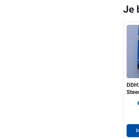
Je 
DDH
Stee
ProF
voor
330
I