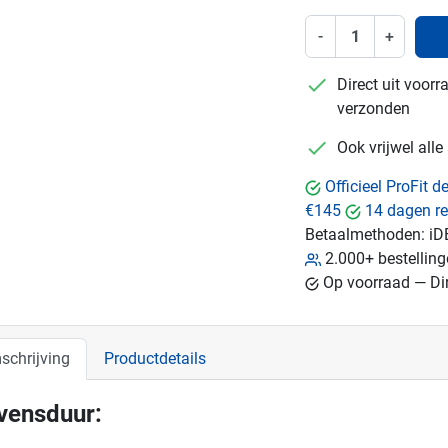
-
+
checkmark
Direct uit voor
verzonden
checkmark
Ook vrijwel all
Officieel ProFit 
€145
14 dagen re
Betaalmethoden:
iD
2.000+ bestellin
Op voorraad — Dir
schrijving
Productdetails
vensduur: