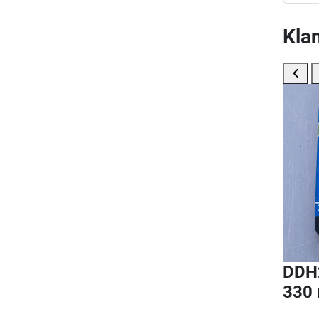
Klan
DDH2
330