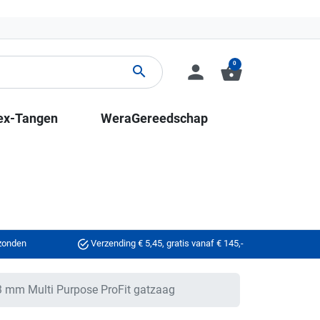
0
person
shopping_basket
search
ex-Tangen
WeraGereedschap
rzonden
Verzending € 5,45, gratis vanaf € 145,-
 mm Multi Purpose ProFit gatzaag