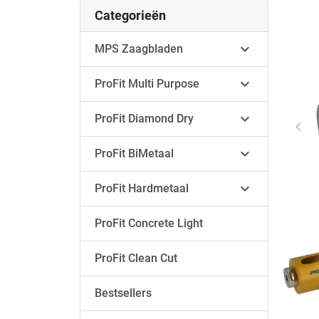
Categorieën

MPS Zaagbladen

ProFit Multi Purpose

ProFit Diamond Dry
keyboard_arrow_left
Vori

ProFit BiMetaal

ProFit Hardmetaal
ProFit Concrete Light
ProFit Clean Cut
Bestsellers