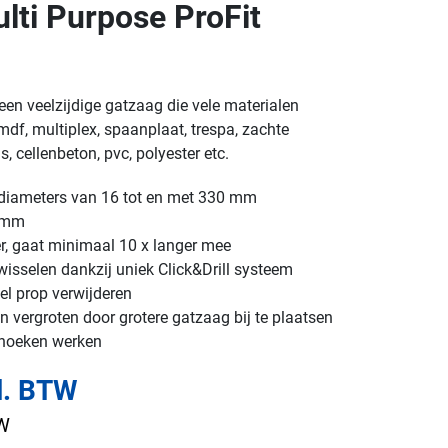
ti Purpose ProFit
een veelzijdige gatzaag die vele materialen
df, multiplex, spaanplaat, trespa, zachte
, cellenbeton, pvc, polyester etc.
n diameters van 16 tot en met 330 mm
2 mm
er, gaat minimaal 10 x langer mee
isselen dankzij uniek Click&Drill systeem
el prop verwijderen
 vergroten door grotere gatzaag bij te plaatsen
 hoeken werken
l. BTW
TW