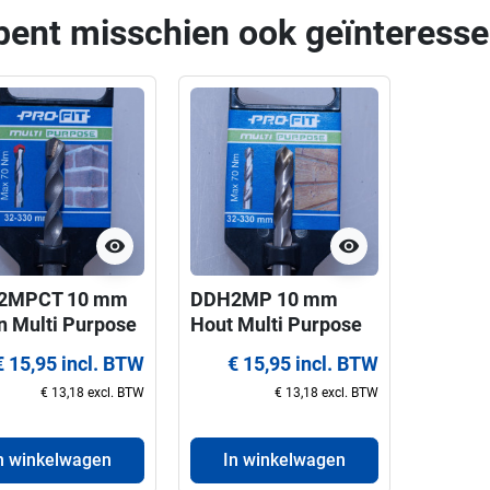
bent misschien ook geïnteresse
visibility
visibility
2MPCT 10 mm
DDH2MP 10 mm
n Multi Purpose
Hout Multi Purpose
it centreerboor
ProFit centreerboor
€ 15,95 incl. BTW
€ 15,95 incl. BTW
 gatzagen 32-
voor gatzagen 32-
€ 13,18 excl. BTW
€ 13,18 excl. BTW
 mm
330 mm
n winkelwagen
In winkelwagen