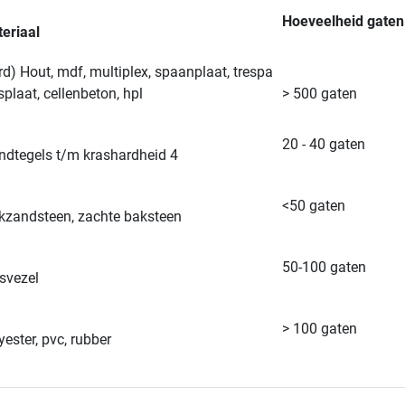
Hoeveelheid gaten
eriaal
rd) Hout, mdf, multiplex, spaanplaat, trespa
splaat, cellenbeton, hpl
> 500 gaten
20 - 40 gaten
dtegels t/m krashardheid 4
<50 gaten
kzandsteen, zachte baksteen
50-100 gaten
svezel
> 100 gaten
yester, pvc, rubber