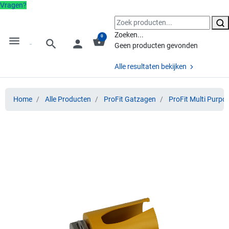
Vragen?
Zoeken...
0
menu
shopping_basket
search
person
Geen producten gevonden
Alle resultaten bekijken
Home
Alle Producten
ProFit Gatzagen
ProFit Multi Purpo