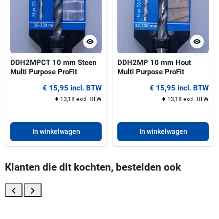
visibility
visibility
DDH2MPCT 10 mm Steen
DDH2MP 10 mm Hout
Multi Purpose ProFit
Multi Purpose ProFit
centreerboor voor gatzagen
centreerboor voor gatzagen
€ 15,95 incl. BTW
€ 15,95 incl. BTW
32-330 mm
32-330 mm
€ 13,18 excl. BTW
€ 13,18 excl. BTW
In winkelwagen
In winkelwagen
Klanten die dit kochten, bestelden ook