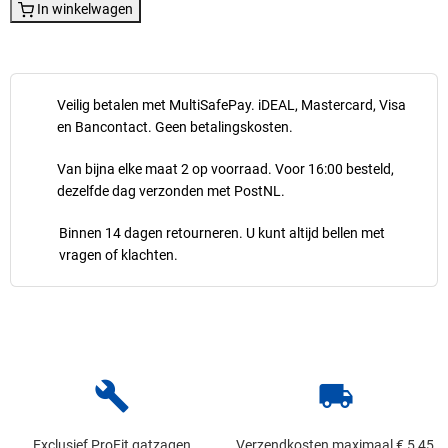
In winkelwagen
Veilig betalen met MultiSafePay. iDEAL, Mastercard, Visa
en Bancontact. Geen betalingskosten.
Van bijna elke maat 2 op voorraad. Voor 16:00 besteld,
dezelfde dag verzonden met PostNL.
Binnen 14 dagen retourneren. U kunt altijd bellen met
vragen of klachten.
build
local_shipping
Exclusief ProFit gatzagen
Verzendkosten maximaal € 5,45,