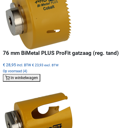
76 mm BiMetal PLUS ProFit gatzaag (reg. tand)
€ 28,95
incl. BTW
€ 23,93
excl. BTW
Op voorraad (4)
In winkelwagen