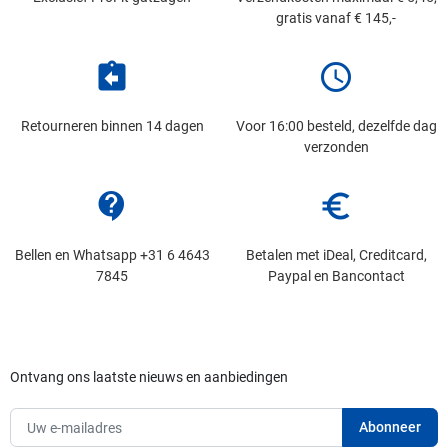
gratis vanaf € 145,-
assignment_return
schedule
Retourneren binnen 14 dagen
Voor 16:00 besteld, dezelfde dag
verzonden
contact_support
euro_symbol
Bellen en Whatsapp +31 6 4643
Betalen met iDeal, Creditcard,
7845
Paypal en Bancontact
Ontvang ons laatste nieuws en aanbiedingen