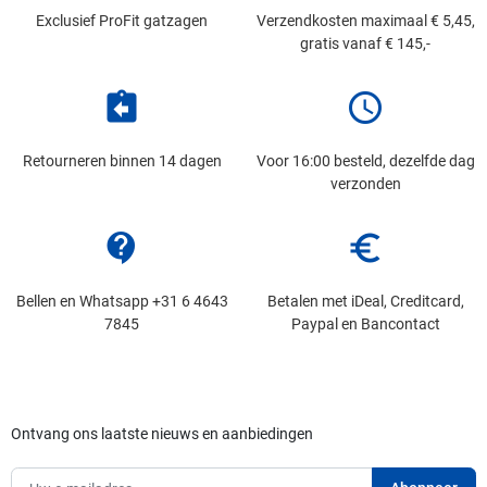
Exclusief ProFit gatzagen
Verzendkosten maximaal € 5,45,
gratis vanaf € 145,-
assignment_return
schedule
Retourneren binnen 14 dagen
Voor 16:00 besteld, dezelfde dag
verzonden
contact_support
euro_symbol
Bellen en Whatsapp +31 6 4643
Betalen met iDeal, Creditcard,
7845
Paypal en Bancontact
Ontvang ons laatste nieuws en aanbiedingen