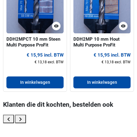
visibility
visibility
DDH2MPCT 10 mm Steen
DDH2MP 10 mm Hout
Multi Purpose ProFit
Multi Purpose ProFit
centreerboor voor gatzagen
centreerboor voor gatzagen
€ 15,95 incl. BTW
€ 15,95 incl. BTW
32-330 mm
32-330 mm
€ 13,18 excl. BTW
€ 13,18 excl. BTW
In winkelwagen
In winkelwagen
Klanten die dit kochten, bestelden ook