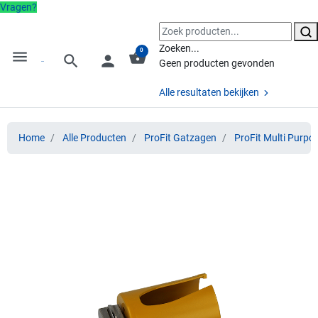
Vragen?
Zoeken...
0
menu
shopping_basket
search
person
Geen producten gevonden
Alle resultaten bekijken
Home
Alle Producten
ProFit Gatzagen
ProFit Multi Purpo