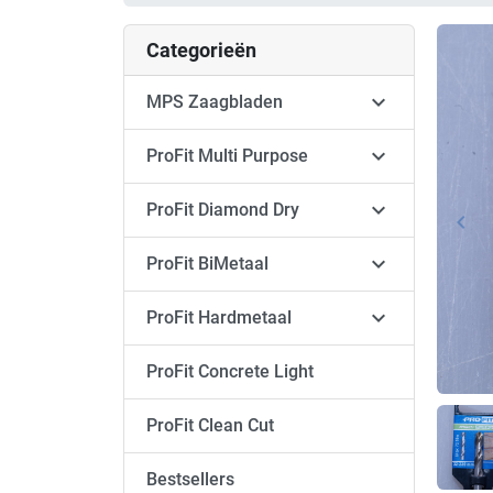
Categorieën

MPS Zaagbladen

ProFit Multi Purpose

ProFit Diamond Dry
keyboard_arrow_left
Vori

ProFit BiMetaal

ProFit Hardmetaal
ProFit Concrete Light
ProFit Clean Cut
Bestsellers