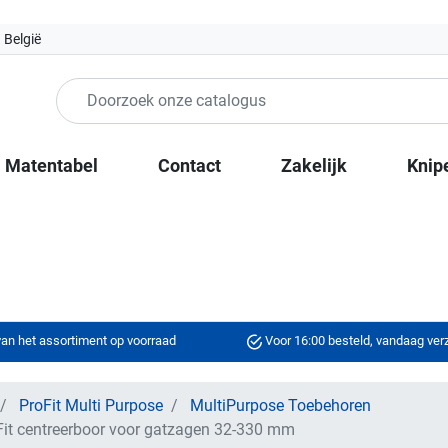
 België
Matentabel
Contact
Zakelijk
Knip
an het assortiment op voorraad
Voor 16:00 besteld, vandaag ve
ProFit Multi Purpose
MultiPurpose Toebehoren
t centreerboor voor gatzagen 32-330 mm