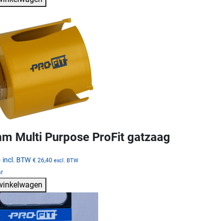
m Multi Purpose ProFit gatzaag
5
incl. BTW
€ 26,40
excl. BTW
ar
 winkelwagen