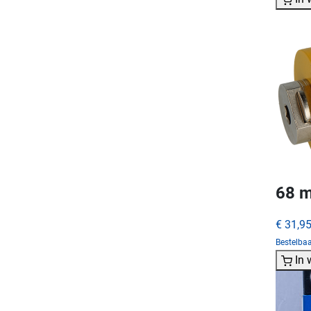
68 m
€ 31,9
Bestelba
In