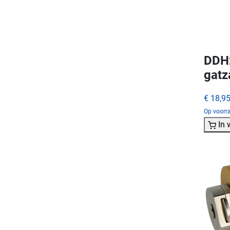
DDH2
gat
€ 18,9
Op voorra
In