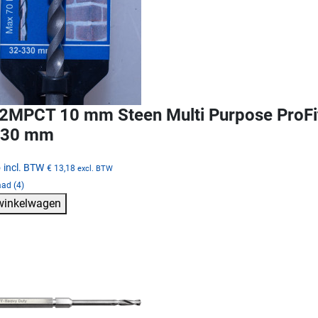
MPCT 10 mm Steen Multi Purpose ProFit
330 mm
5
incl. BTW
€ 13,18
excl. BTW
ad (4)
 winkelwagen