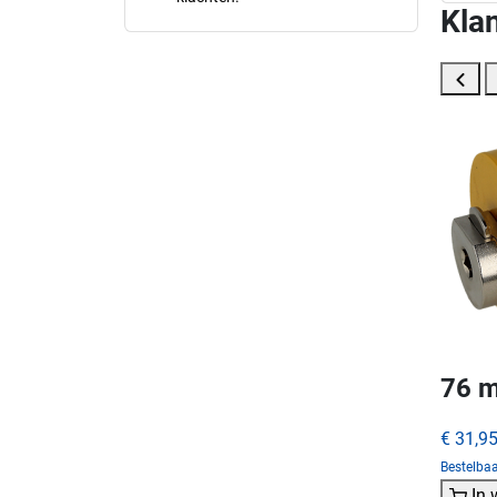
Klan
76 m
€ 31,9
Bestelba
In