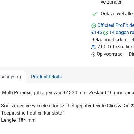
verzonden
checkmark
Ook vrijwel all
Officieel ProFit 
€145
14 dagen re
Betaalmethoden:
iD
2.000+ bestellin
Op voorraad — Dir
schrijving
Productdetails
r Multi Purpose gatzagen van 32-330 mm. Zeskant 10 mm opn
Snel zagen verwisselen dankzij het gepatenteerde Click & Dril
Toepassing hout en kunststof
Lengte: 184 mm