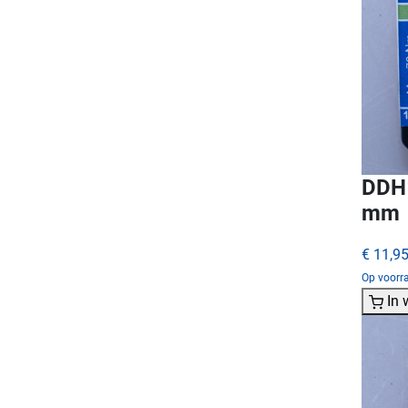
DDH1
mm
€ 11,9
Op voorra
In