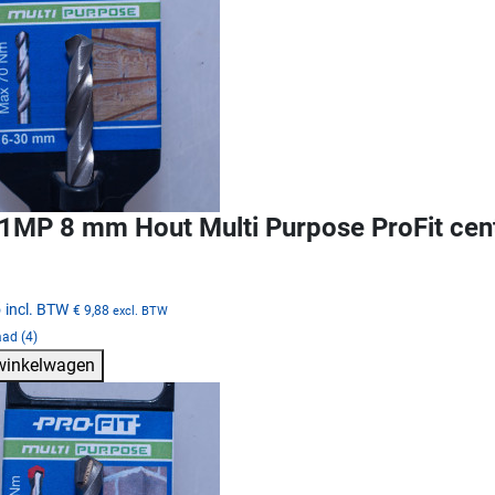
MP 8 mm Hout Multi Purpose ProFit cen
5
incl. BTW
€ 9,88
excl. BTW
ad (4)
 winkelwagen