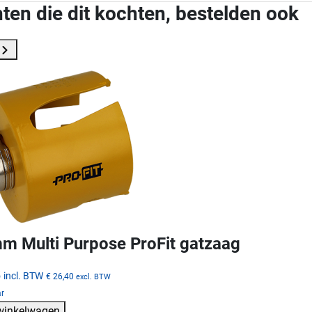
ten die dit kochten, bestelden ook
m Multi Purpose ProFit gatzaag
5
incl. BTW
€ 26,40
excl. BTW
ar
 winkelwagen