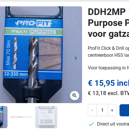
DDH2MP 1
Purpose P
voor gat
ProFit Click & Dril
centreerboor HSS la
keyboard_arrow_right
ge
Volgende
Voor toepassing in 
€ 15,95 inc
€ 13,18 excl. B
zoom_in
-
+
checkmark
Direct uit voor