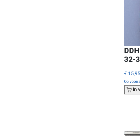
DDH2
32-
€ 15,9
Op voorra
In