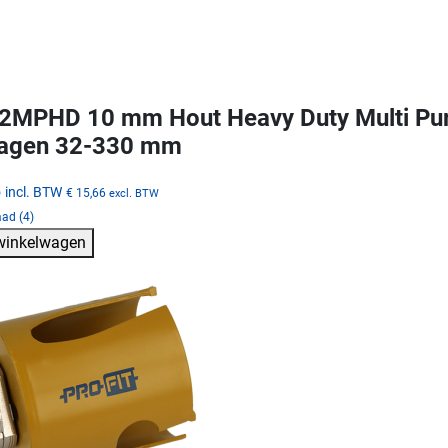
MPHD 10 mm Hout Heavy Duty Multi Purp
zagen 32-330 mm
5
incl. BTW
€ 15,66
excl. BTW
ad (4)
 winkelwagen