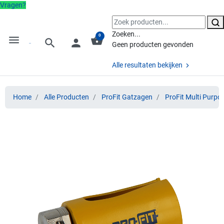
Vragen?
Zoeken...
0
menu
shopping_basket
search
person
Geen producten gevonden
Alle resultaten bekijken
Home
Alle Producten
ProFit Gatzagen
ProFit Multi Purpo