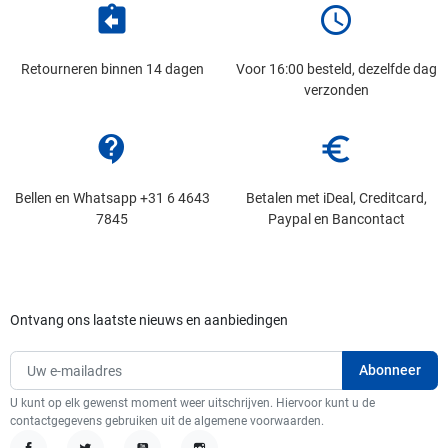
assignment_return
schedule
Retourneren binnen 14 dagen
Voor 16:00 besteld, dezelfde dag
verzonden
contact_support
euro_symbol
Bellen en Whatsapp +31 6 4643
Betalen met iDeal, Creditcard,
7845
Paypal en Bancontact
Ontvang ons laatste nieuws en aanbiedingen
U kunt op elk gewenst moment weer uitschrijven. Hiervoor kunt u de
contactgegevens gebruiken uit de algemene voorwaarden.