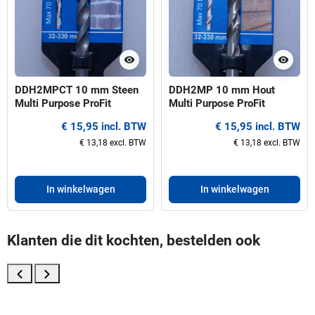
visibility
visibility
DDH2MPCT 10 mm Steen
DDH2MP 10 mm Hout
Multi Purpose ProFit
Multi Purpose ProFit
centreerboor voor gatzagen
centreerboor voor gatzagen
€ 15,95 incl. BTW
€ 15,95 incl. BTW
32-330 mm
32-330 mm
€ 13,18 excl. BTW
€ 13,18 excl. BTW
In winkelwagen
In winkelwagen
Klanten die dit kochten, bestelden ook