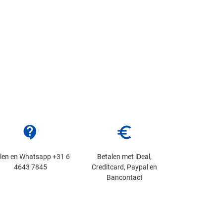
contact_support
euro_symbol
llen en Whatsapp +31 6
Betalen met iDeal,
4643 7845
Creditcard, Paypal en
Bancontact