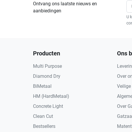
Ontvang ons laatste nieuws en
aanbiedingen
U k
co
Producten
Ons b
Multi Purpose
Leveri
Diamond Dry
Over o
BiMetaal
Veilige
HM (HardMetaal)
Algeme
Concrete Light
Over G
Clean Cut
Gatzaa
Bestsellers
Matent