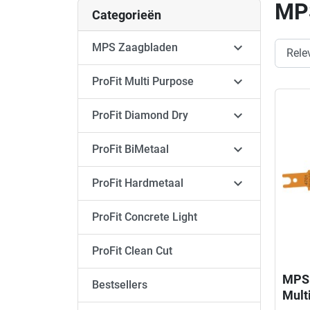
MPS
Categorieën

MPS Zaagbladen

ProFit Multi Purpose

ProFit Diamond Dry

ProFit BiMetaal

ProFit Hardmetaal
ProFit Concrete Light
ProFit Clean Cut
MPS 
Bestsellers
Mult