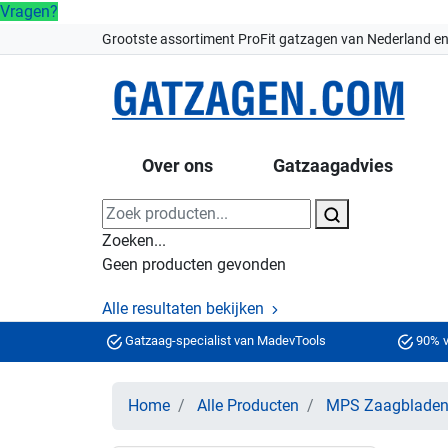
Vragen?
Grootste assortiment ProFit gatzagen van Nederland en
Over ons
Gatzaagadvies
Zoeken...
Geen producten gevonden
Alle resultaten bekijken
Gatzaag-specialist van MadevTools
90% v
Home
Alle Producten
MPS Zaagblade