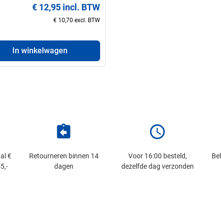
€ 12,95 incl. BTW
€ 10,70 excl. BTW
In winkelwagen
assignment_return
schedule
al €
Retourneren binnen 14
Voor 16:00 besteld,
Be
5,-
dagen
dezelfde dag verzonden