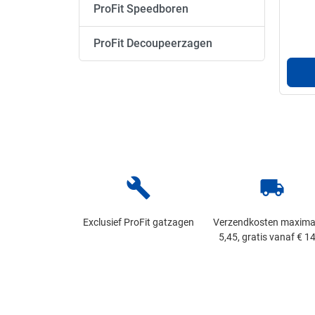
ProFit Speedboren
ProFit Decoupeerzagen
build
local_shipping
Exclusief ProFit gatzagen
Verzendkosten maxima
5,45, gratis vanaf € 14