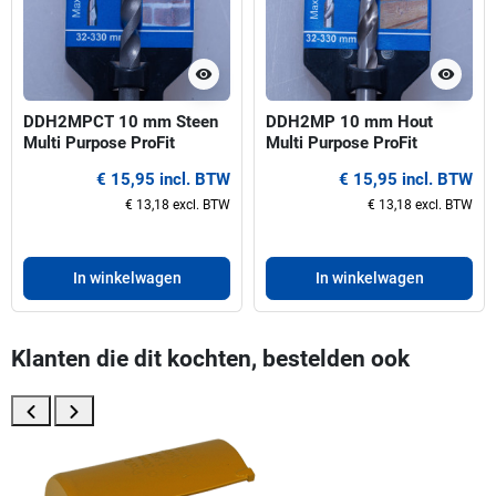
visibility
visibility
DDH2MPCT 10 mm Steen
DDH2MP 10 mm Hout
Multi Purpose ProFit
Multi Purpose ProFit
centreerboor voor gatzagen
centreerboor voor gatzagen
€ 15,95 incl. BTW
€ 15,95 incl. BTW
32-330 mm
32-330 mm
€ 13,18 excl. BTW
€ 13,18 excl. BTW
In winkelwagen
In winkelwagen
Klanten die dit kochten, bestelden ook