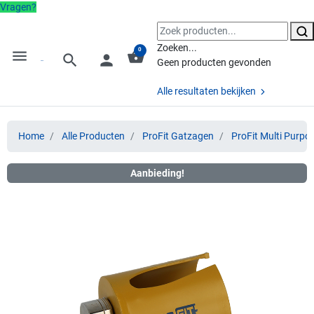
Vragen?
Zoeken...
0
menu
shopping_basket
search
person
Geen producten gevonden
Alle resultaten bekijken
Home
Alle Producten
ProFit Gatzagen
ProFit Multi Purpo
Aanbieding!