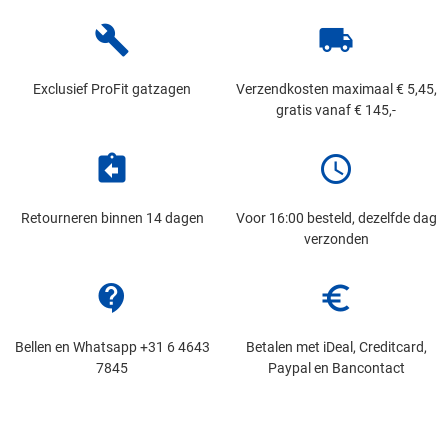
build
local_shipping
Exclusief ProFit gatzagen
Verzendkosten maximaal € 5,45,
gratis vanaf € 145,-
assignment_return
schedule
Retourneren binnen 14 dagen
Voor 16:00 besteld, dezelfde dag
verzonden
contact_support
euro_symbol
Bellen en Whatsapp +31 6 4643
Betalen met iDeal, Creditcard,
7845
Paypal en Bancontact