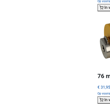
Op voorra
In
76 m
€ 31,9
Op voorra
In