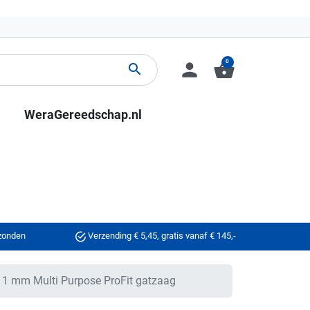
0
person
shopping_basket
search
WeraGereedschap.nl
rzonden
Verzending € 5,45, gratis vanaf € 145,-
1 mm Multi Purpose ProFit gatzaag