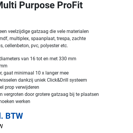
lti Purpose ProFit
een veelzijdige gatzaag die vele materialen
df, multiplex, spaanplaat, trespa, zachte
, cellenbeton, pvc, polyester etc.
n diameters van 16 tot en met 330 mm
2 mm
er, gaat minimaal 10 x langer mee
isselen dankzij uniek Click&Drill systeem
el prop verwijderen
 vergroten door grotere gatzaag bij te plaatsen
 hoeken werken
l. BTW
TW