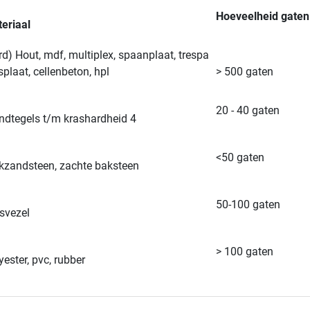
Hoeveelheid gaten
eriaal
rd) Hout, mdf, multiplex, spaanplaat, trespa
splaat, cellenbeton, hpl
> 500 gaten
20 - 40 gaten
dtegels t/m krashardheid 4
<50 gaten
kzandsteen, zachte baksteen
50-100 gaten
svezel
> 100 gaten
yester, pvc, rubber