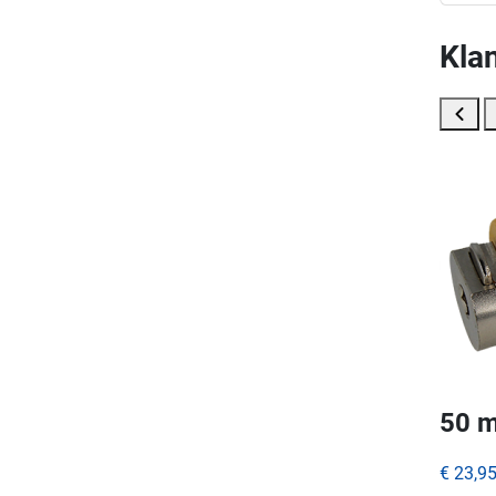
Klan
50 m
€ 23,9