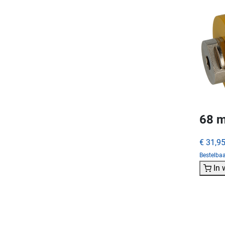
68 m
€ 31,9
Bestelba
In