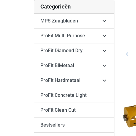
Categorieën

MPS Zaagbladen

ProFit Multi Purpose

ProFit Diamond Dry
keyboard_arrow_left
Vori

ProFit BiMetaal

ProFit Hardmetaal
ProFit Concrete Light
ProFit Clean Cut
Bestsellers