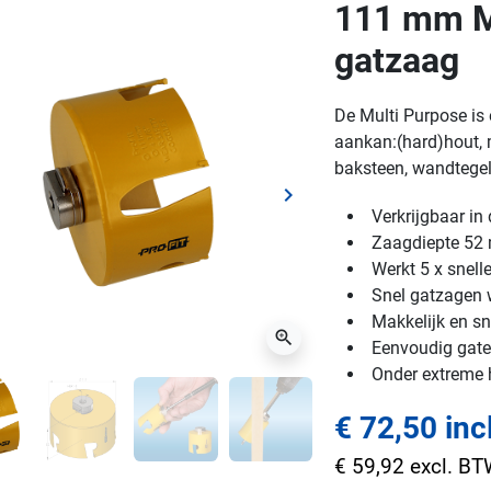
111 mm Mu
gatzaag
De Multi Purpose is 
aankan:(hard)hout, m
baksteen, wandtegels
keyboard_arrow_right
ge
Volgende
Verkrijgbaar i
Zaagdiepte 5
Werkt 5 x snell
Snel gatzagen w
Makkelijk en sn
zoom_in
Eenvoudig gaten
Onder extreme
€ 72,50 inc
€ 59,92 excl. B