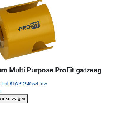
m Multi Purpose ProFit gatzaag
5
incl. BTW
€ 26,40
excl. BTW
ar
 winkelwagen