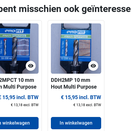
bent misschien ook geïnteresse
visibility
visibility
2MPCT 10 mm
DDH2MP 10 mm
n Multi Purpose
Hout Multi Purpose
it centreerboor
ProFit centreerboor
€ 15,95 incl. BTW
€ 15,95 incl. BTW
 gatzagen 32-
voor gatzagen 32-
€ 13,18 excl. BTW
€ 13,18 excl. BTW
 mm
330 mm
n winkelwagen
In winkelwagen