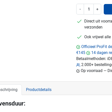
-
+
checkmark
Direct uit voor
verzonden
checkmark
Ook vrijwel all
Officieel ProFit 
€145
14 dagen re
Betaalmethoden:
iD
2.000+ bestellin
Op voorraad — Dir
schrijving
Productdetails
vensduur: