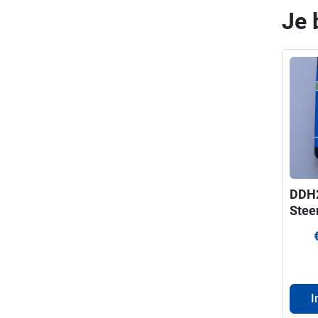
Je 
DDH
Stee
ProF
voor
330
I