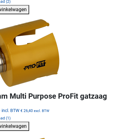
ad (2)
 winkelwagen
m Multi Purpose ProFit gatzaag
5
incl. BTW
€ 26,40
excl. BTW
ad (1)
 winkelwagen