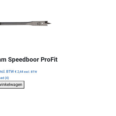
m Speedboor ProFit
incl. BTW
€ 2,44
excl. BTW
ad (4)
 winkelwagen