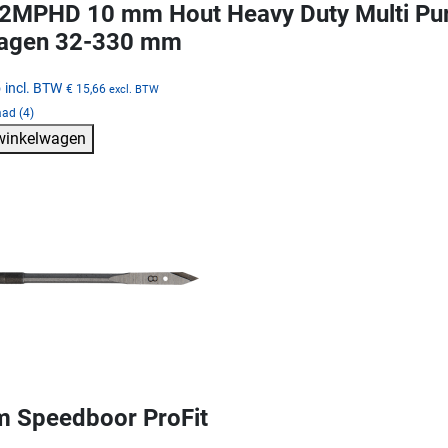
MPHD 10 mm Hout Heavy Duty Multi Purp
zagen 32-330 mm
5
incl. BTW
€ 15,66
excl. BTW
ad (4)
 winkelwagen
 Speedboor ProFit