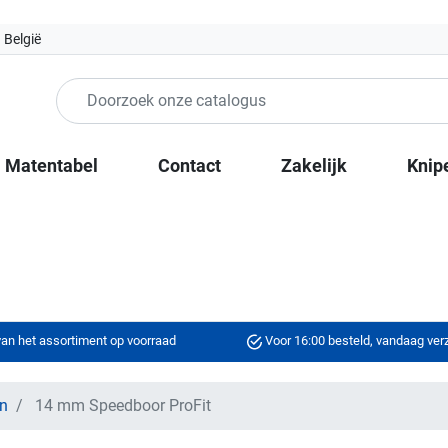
 België
Matentabel
Contact
Zakelijk
Knip
an het assortiment op voorraad
Voor 16:00 besteld, vandaag ve
en
14 mm Speedboor ProFit