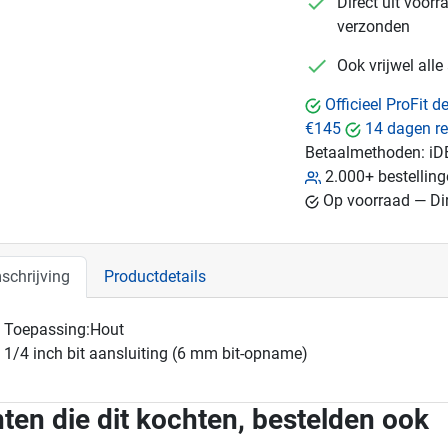
checkmark
Direct uit voor
verzonden
checkmark
Ook vrijwel all
Officieel ProFit 
€145
14 dagen re
Betaalmethoden:
iD
2.000+ bestellin
Op voorraad — Dir
schrijving
Productdetails
Toepassing:Hout
1/4 inch bit aansluiting (6 mm bit-opname)
ten die dit kochten, bestelden ook