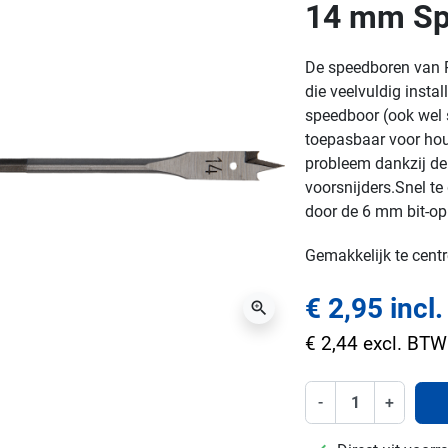
14 mm Sp
De speedboren van P
die veelvuldig instal
speedboor (ook wel 
toepasbaar voor hout
probleem dankzij de
voorsnijders.
Snel te
door de 6 mm bit-o
Gemakkelijk te centr
€ 2,95 incl
zoom_in
€ 2,44 excl. BTW
-
+