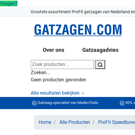
Vragen?
Grootste assortiment ProFit gatzagen van Nederland en
Over ons
Gatzaagadvies
Zoeken...
Geen producten gevonden
Alle resultaten bekijken
Gatzaag-specialist van MadevTools
90% v
Home
Alle Producten
ProFit Speedbor