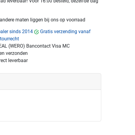
raad leverbaar! Voor 16:00 besteld, dezelfde dag
e andere maten liggen bij ons op voorraad
dealer sinds 2014
Gratis verzending vanaf
tourrecht
EAL (WERO)
Bancontact
Visa
MC
gen verzonden
ect leverbaar