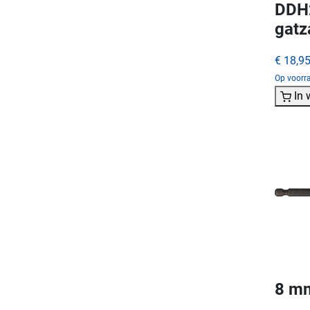
DDH2
gat
€ 18,9
Op voorra
In
8 mm