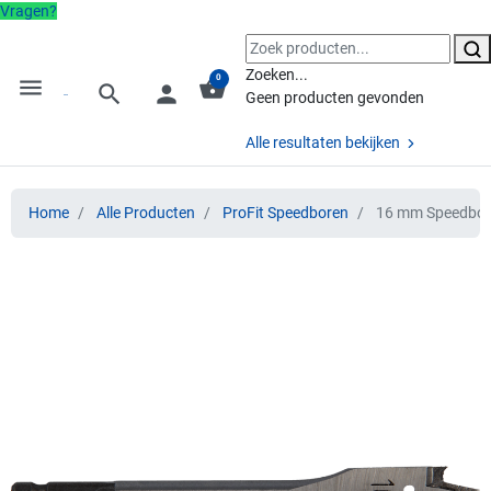
Vragen?
Zoeken...
0
menu
shopping_basket
search
person
Geen producten gevonden
Alle resultaten bekijken
Home
Alle Producten
ProFit Speedboren
16 mm Speedboor