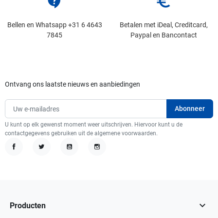
contact_support
euro_symbol
Bellen en Whatsapp +31 6 4643
Betalen met iDeal, Creditcard,
7845
Paypal en Bancontact
Ontvang ons laatste nieuws en aanbiedingen
U kunt op elk gewenst moment weer uitschrijven. Hiervoor kunt u de
contactgegevens gebruiken uit de algemene voorwaarden.
Facebook
Twitter
YouTube
Instagram

Producten