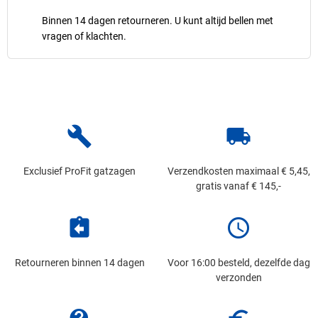
Binnen 14 dagen retourneren. U kunt altijd bellen met
vragen of klachten.
build
local_shipping
Exclusief ProFit gatzagen
Verzendkosten maximaal € 5,45,
gratis vanaf € 145,-
assignment_return
schedule
Retourneren binnen 14 dagen
Voor 16:00 besteld, dezelfde dag
verzonden