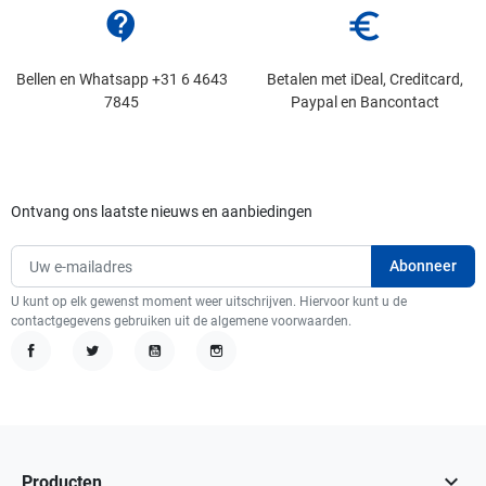
contact_support
euro_symbol
Bellen en Whatsapp +31 6 4643
Betalen met iDeal, Creditcard,
7845
Paypal en Bancontact
Ontvang ons laatste nieuws en aanbiedingen
U kunt op elk gewenst moment weer uitschrijven. Hiervoor kunt u de
contactgegevens gebruiken uit de algemene voorwaarden.
Facebook
Twitter
YouTube
Instagram

Producten