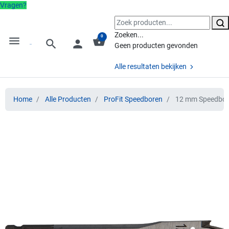
Vragen?
Zoeken...
0
menu
shopping_basket
search
person
Geen producten gevonden
Alle resultaten bekijken
Home
Alle Producten
ProFit Speedboren
12 mm Speedboor