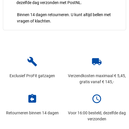
dezelfde dag verzonden met PostNL.
Binnen 14 dagen retourneren. U kunt altijd bellen met
vragen of klachten.
build
local_shipping
Exclusief ProFit gatzagen
Verzendkosten maximaal € 5,45,
gratis vanaf € 145,-
assignment_return
schedule
Retourneren binnen 14 dagen
Voor 16:00 besteld, dezelfde dag
verzonden