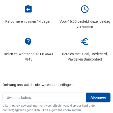
assignment_return
schedule
Retourneren binnen 14 dagen
Voor 16:00 besteld, dezelfde dag
verzonden
contact_support
euro_symbol
Bellen en Whatsapp +31 6 4643
Betalen met iDeal, Creditcard,
7845
Paypal en Bancontact
Ontvang ons laatste nieuws en aanbiedingen
U kunt op elk gewenst moment weer uitschrijven. Hiervoor kunt u de
contactgegevens gebruiken uit de algemene voorwaarden.