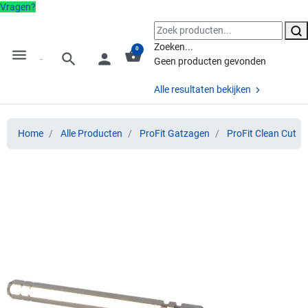
Vragen?
Zoeken...
0
menu
shopping_basket
search
person
Geen producten gevonden
Alle resultaten bekijken
Home
Alle Producten
ProFit Gatzagen
ProFit Clean Cut