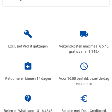
build
local_shipping
Exclusief ProFit gatzagen
Verzendkosten maximaal € 5,45,
gratis vanaf € 145,-
assignment_return
schedule
Retourneren binnen 14 dagen
Voor 16:00 besteld, dezelfde dag
verzonden
contact_support
euro_symbol
Bellen en Whatsapp +31 6 4643
Betalen met iDeal, Creditcard,