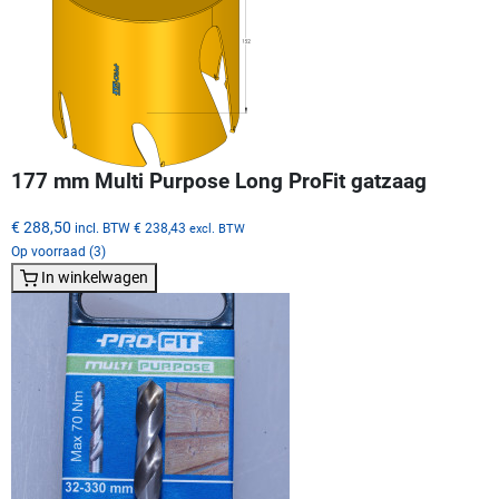
177 mm Multi Purpose Long ProFit gatzaag
€ 288,50
incl. BTW
€ 238,43
excl. BTW
Op voorraad (3)
In winkelwagen