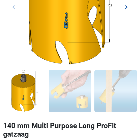
keyboard_arrow_left
keyboard_arrow_right
Vorige
Volgen
140 mm Multi Purpose Long ProFit
gatzaag