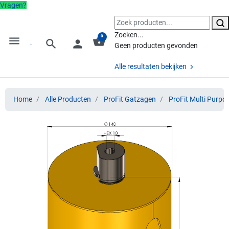
Vragen?
Zoeken...
0
menu
shopping_basket
search
person
Geen producten gevonden
Alle resultaten bekijken
Home
Alle Producten
ProFit Gatzagen
ProFit Multi Purpo