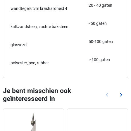
20 - 40 gaten
wandtegels t/m krashardheid 4
<50 gaten
kalkzandsteen, zachte baksteen
50-100 gaten
glasvezel
> 100 gaten
polyester, pvc, rubber
Je bent misschien ook
keyboard_arrow_left
keyboard_arrow_right
geïnteresseerd in
Vorige
Volg