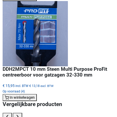
DDH2MPCT 10 mm Steen Multi Purpose ProFit
centreerboor voor gatzagen 32-330 mm
€ 15,95
incl. BTW
€ 13,18
excl. BTW
Op voorraad (4)
In winkelwagen
Vergelijkbare producten