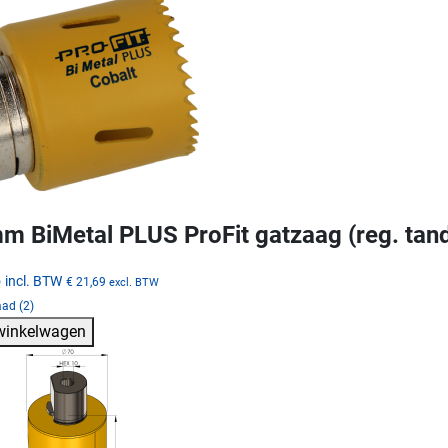
m BiMetal PLUS ProFit gatzaag (reg. tan
5
incl. BTW
€ 21,69
excl. BTW
ad (2)
 winkelwagen