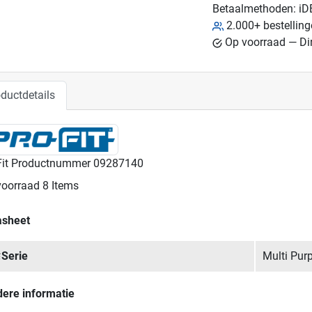
Betaalmethoden:
iD
2.000+ bestellin
Op voorraad — Dir
ductdetails
Fit Productnummer
09287140
voorraad
8 Items
asheet
Serie
Multi Pur
dere informatie