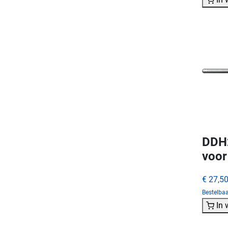
DDH2
voor
€ 27,5
Bestelba
In