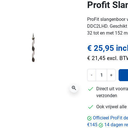
Profit Sl
ProFit slangenboor 
DDC2LHD. Geschikt 
32 tot en met 152 m
€ 25,95 inc
€ 21,45 excl. B
-
+
zoom_in
checkmark
Direct uit voor
verzonden
checkmark
Ook vrijwel all
Officieel ProFit 
€145
14 dagen re