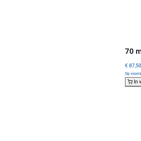
70 m
€ 87,5
Op voorra
In