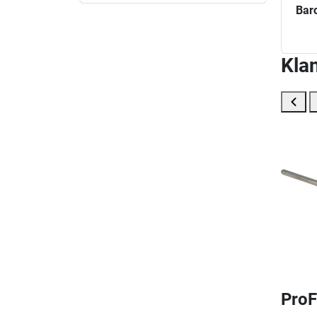
Bar
Klan
ProF