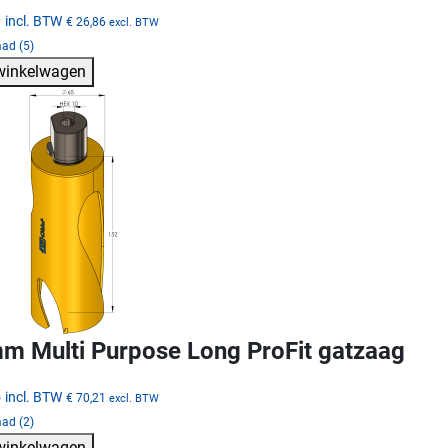
0
incl. BTW
€ 26,86
excl. BTW
ad (5)
 winkelwagen
m Multi Purpose Long ProFit gatzaag
5
incl. BTW
€ 70,21
excl. BTW
ad (2)
 winkelwagen