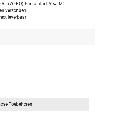
EAL (WERO)
Bancontact
Visa
MC
gen verzonden
ect leverbaar
pose Toebehoren