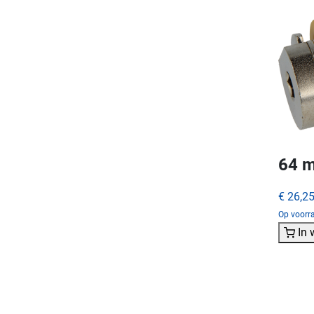
64 m
€ 26,2
Op voorra
In