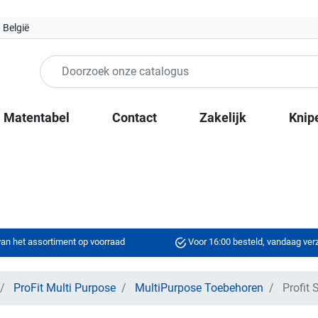
 België
Matentabel
Contact
Zakelijk
Knip
an het assortiment op voorraad
Voor 16:00 besteld, vandaag ve
ProFit Multi Purpose
MultiPurpose Toebehoren
Profit