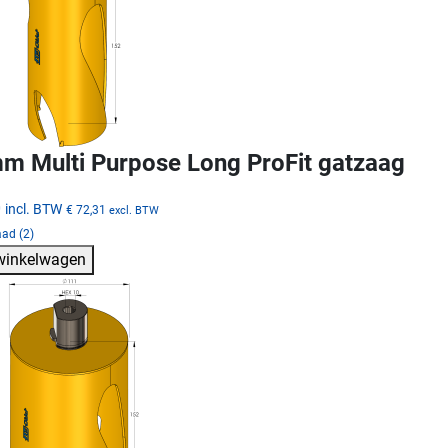
m Multi Purpose Long ProFit gatzaag
0
incl. BTW
€ 72,31
excl. BTW
ad (2)
 winkelwagen