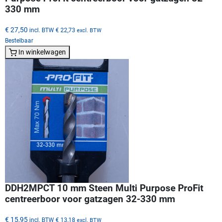
330 mm
€ 27,50
incl. BTW
€ 22,73
excl. BTW
Bestelbaar
In winkelwagen
DDH2MPCT 10 mm Steen Multi Purpose ProFit
centreerboor voor gatzagen 32-330 mm
€ 15,95
incl. BTW
€ 13,18
excl. BTW