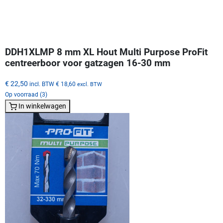
DDH1XLMP 8 mm XL Hout Multi Purpose ProFit
centreerboor voor gatzagen 16-30 mm
€ 22,50
incl. BTW
€ 18,60
excl. BTW
Op voorraad (3)
In winkelwagen