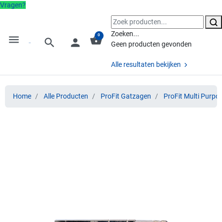
Vragen?
Zoeken...
0
menu
shopping_basket
search
person
Geen producten gevonden
Alle resultaten bekijken
Home
Alle Producten
ProFit Gatzagen
ProFit Multi Purpo