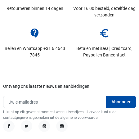
Retourneren binnen 14 dagen
Voor 16:00 besteld, dezelfde dag
verzonden
contact_support
euro_symbol
Bellen en Whatsapp +31 6 4643
Betalen met iDeal, Creditcard,
7845
Paypal en Bancontact
Ontvang ons laatste nieuws en aanbiedingen
U kunt op elk gewenst moment weer uitschrijven. Hiervoor kunt u de
contactgegevens gebruiken uit de algemene voorwaarden.
Facebook
Twitter
YouTube
Instagram