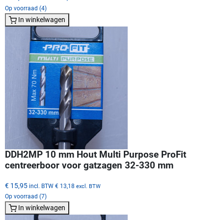
Op voorraad (4)
In winkelwagen
DDH2MP 10 mm Hout Multi Purpose ProFit
centreerboor voor gatzagen 32-330 mm
€ 15,95
incl. BTW
€ 13,18
excl. BTW
Op voorraad (7)
In winkelwagen