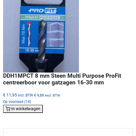
DDH1MPCT 8 mm Steen Multi Purpose ProFit
centreerboor voor gatzagen 16-30 mm
€ 11,95
incl. BTW
€ 9,88
excl. BTW
Op voorraad (14)
In winkelwagen