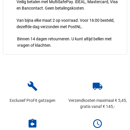
Veilig betalen met MultiSafePay. iDEAL, Mastercard, Visa
en Bancontact. Geen betalingskosten.
Van bijna elke maat 2 op voorraad. Voor 16:00 besteld,
dezelfde dag verzonden met PostNL.
Binnen 14 dagen retourneren. U kunt altijd bellen met
vragen of klachten.
build
local_shipping
Exclusief ProFit gatzagen
Verzendkosten maximaal € 5,45,
gratis vanaf € 145,-
assignment_return
schedule