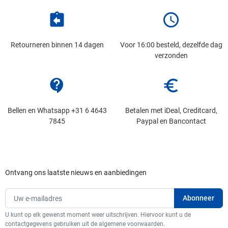
assignment_return
schedule
Retourneren binnen 14 dagen
Voor 16:00 besteld, dezelfde dag
verzonden
contact_support
euro_symbol
Bellen en Whatsapp +31 6 4643
Betalen met iDeal, Creditcard,
7845
Paypal en Bancontact
Ontvang ons laatste nieuws en aanbiedingen
U kunt op elk gewenst moment weer uitschrijven. Hiervoor kunt u de
contactgegevens gebruiken uit de algemene voorwaarden.