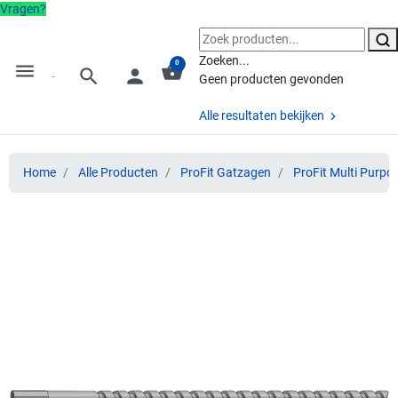
Vragen?
Zoeken...
0
menu
shopping_basket
search
person
Geen producten gevonden
Alle resultaten bekijken
Home
Alle Producten
ProFit Gatzagen
ProFit Multi Purpo