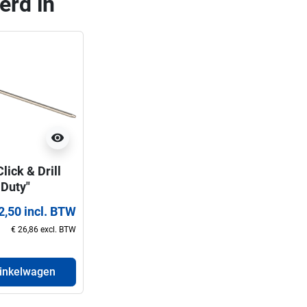
erd in
visibility
lick & Drill
 Duty"
epen voor
2,50 incl. BTW
tzagen(32-
€ 26,86 excl. BTW
m)
winkelwagen