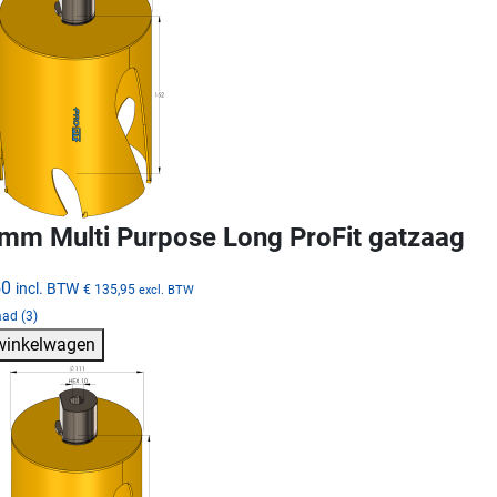
mm Multi Purpose Long ProFit gatzaag
50
incl. BTW
€ 135,95
excl. BTW
ad (3)
 winkelwagen