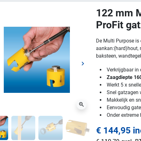
122 mm M
ProFit ga
De Multi Purpose is 
aankan:(hard)hout, m
baksteen, wandtegels
keyboard_arrow_right
ge
Volgende
Verkrijgbaar i
Zaagdiepte 1
Werkt 5 x snell
Snel gatzagen w
Makkelijk en sn
zoom_in
Eenvoudig gaten
Onder extreme
€ 144,95 i