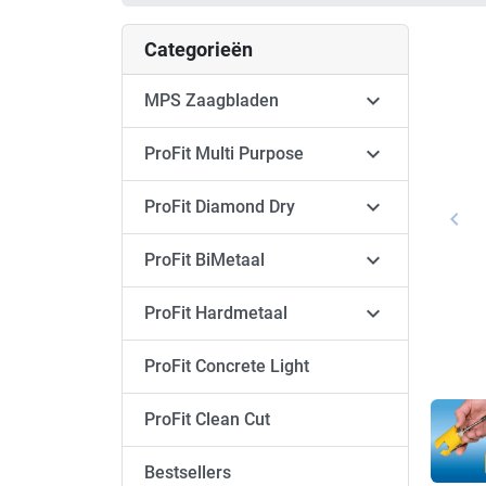
Categorieën

MPS Zaagbladen

ProFit Multi Purpose

ProFit Diamond Dry
keyboard_arrow_left
Vori

ProFit BiMetaal

ProFit Hardmetaal
ProFit Concrete Light
ProFit Clean Cut
Bestsellers