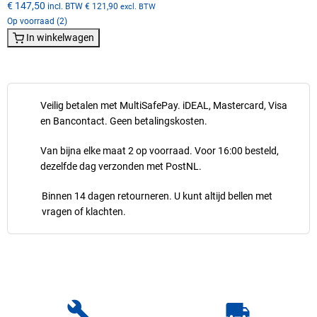
€ 147,50
incl. BTW
€ 121,90
excl. BTW
Op voorraad (2)
In winkelwagen
Veilig betalen met MultiSafePay. iDEAL, Mastercard, Visa
en Bancontact. Geen betalingskosten.
Van bijna elke maat 2 op voorraad. Voor 16:00 besteld,
dezelfde dag verzonden met PostNL.
Binnen 14 dagen retourneren. U kunt altijd bellen met
vragen of klachten.
build
local_shipping