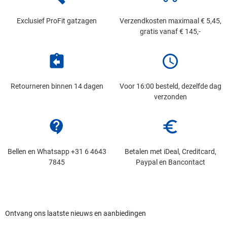
Exclusief ProFit gatzagen
Verzendkosten maximaal € 5,45,
gratis vanaf € 145,-
assignment_return
schedule
Retourneren binnen 14 dagen
Voor 16:00 besteld, dezelfde dag
verzonden
contact_support
euro_symbol
Bellen en Whatsapp +31 6 4643
Betalen met iDeal, Creditcard,
7845
Paypal en Bancontact
Ontvang ons laatste nieuws en aanbiedingen