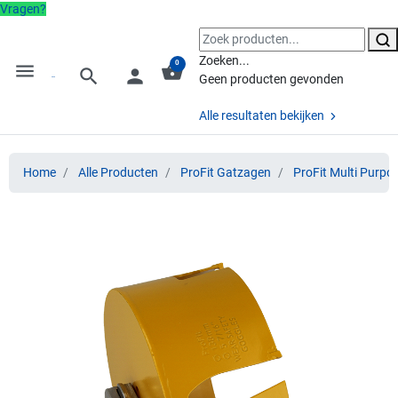
Vragen?
Zoeken...
0
menu
shopping_basket
search
person
Geen producten gevonden
Alle resultaten bekijken
Home
Alle Producten
ProFit Gatzagen
ProFit Multi Purpo