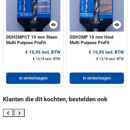
visibility
visibility
DDH2MPCT 10 mm Steen
DDH2MP 10 mm Hout
Multi Purpose ProFit
Multi Purpose ProFit
centreerboor voor gatzagen
centreerboor voor gatzagen
€ 15,95 incl. BTW
€ 15,95 incl. BTW
32-330 mm
32-330 mm
€ 13,18 excl. BTW
€ 13,18 excl. BTW
In winkelwagen
In winkelwagen
Klanten die dit kochten, bestelden ook