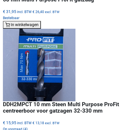
€ 31,95
incl. BTW
€ 26,40
excl. BTW
Bestelbaar
In winkelwagen
DDH2MPCT 10 mm Steen Multi Purpose ProFit
centreerboor voor gatzagen 32-330 mm
€ 15,95
incl. BTW
€ 13,18
excl. BTW
Op voorraad (4)