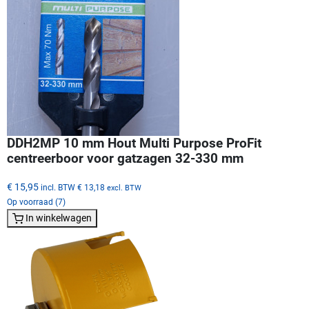
DDH2MP 10 mm Hout Multi Purpose ProFit
centreerboor voor gatzagen 32-330 mm
€ 15,95
incl. BTW
€ 13,18
excl. BTW
Op voorraad (7)
In winkelwagen