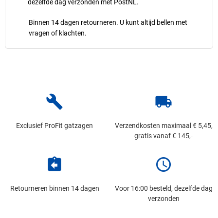
dezelfde dag verzonden met PostNL.
Binnen 14 dagen retourneren. U kunt altijd bellen met
vragen of klachten.
build
local_shipping
Exclusief ProFit gatzagen
Verzendkosten maximaal € 5,45,
gratis vanaf € 145,-
assignment_return
schedule
Retourneren binnen 14 dagen
Voor 16:00 besteld, dezelfde dag
verzonden