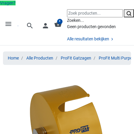
Vragen?
Zoeken...
0
menu
shopping_basket
search
person
Geen producten gevonden
Alle resultaten bekijken
Home
Alle Producten
ProFit Gatzagen
ProFit Multi Purpo