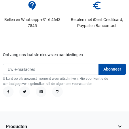
contact_support
euro_symbol
Bellen en Whatsapp +31 6 4643
Betalen met iDeal, Creditcard,
7845
Paypal en Bancontact
Ontvang ons laatste nieuws en aanbiedingen
U kunt op elk gewenst moment weer uitschrijven. Hiervoor kunt u de
contactgegevens gebruiken uit de algemene voorwaarden.
Facebook
Twitter
YouTube
Instagram

Producten