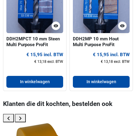
visibility
visibility
DDH2MPCT 10 mm Steen
DDH2MP 10 mm Hout
Multi Purpose ProFit
Multi Purpose ProFit
centreerboor voor gatzagen
centreerboor voor gatzagen
€ 15,95 incl. BTW
€ 15,95 incl. BTW
32-330 mm
32-330 mm
€ 13,18 excl. BTW
€ 13,18 excl. BTW
In winkelwagen
In winkelwagen
Klanten die dit kochten, bestelden ook