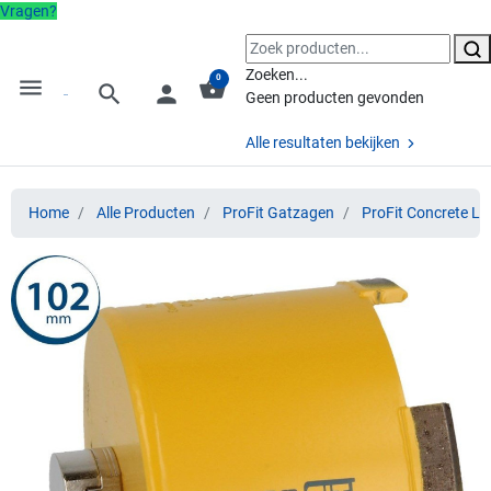
Vragen?
Zoeken...
0
menu
shopping_basket
search
person
Geen producten gevonden
Alle resultaten bekijken
Home
Alle Producten
ProFit Gatzagen
ProFit Concrete Li