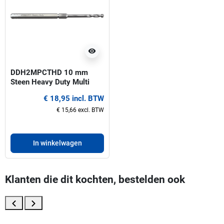
visibility
DDH2MPCTHD 10 mm
Steen Heavy Duty Multi
Purpose ProFit centreerboor
€ 18,95 incl. BTW
voor gatzagen 32-330 mm
€ 15,66 excl. BTW
In winkelwagen
Klanten die dit kochten, bestelden ook