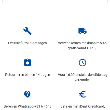
build
local_shipping
Exclusief ProFit gatzagen
Verzendkosten maximaal € 5,45,
gratis vanaf € 145,-
assignment_return
schedule
Retourneren binnen 14 dagen
Voor 16:00 besteld, dezelfde dag
verzonden
contact_support
euro_symbol
Bellen en Whatsapp +31 6 4643
Betalen met iDeal, Creditcard,