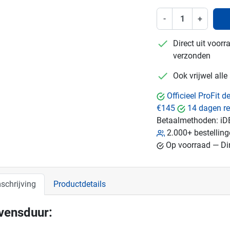
-
+
checkmark
Direct uit voor
verzonden
checkmark
Ook vrijwel all
Officieel ProFit 
€145
14 dagen re
Betaalmethoden:
iD
2.000+ bestellin
Op voorraad — Dir
schrijving
Productdetails
vensduur: