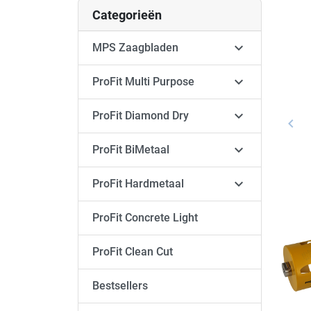
Categorieën

MPS Zaagbladen

ProFit Multi Purpose

ProFit Diamond Dry
keyboard_arrow_left
Vori

ProFit BiMetaal

ProFit Hardmetaal
ProFit Concrete Light
ProFit Clean Cut
Bestsellers