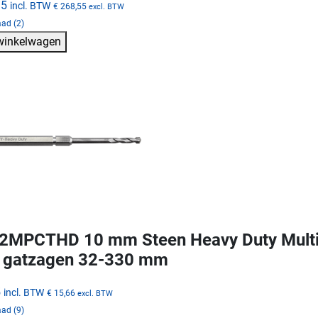
95
incl. BTW
€ 268,55
excl. BTW
ad (2)
 winkelwagen
MPCTHD 10 mm Steen Heavy Duty Multi 
 gatzagen 32-330 mm
5
incl. BTW
€ 15,66
excl. BTW
ad (9)