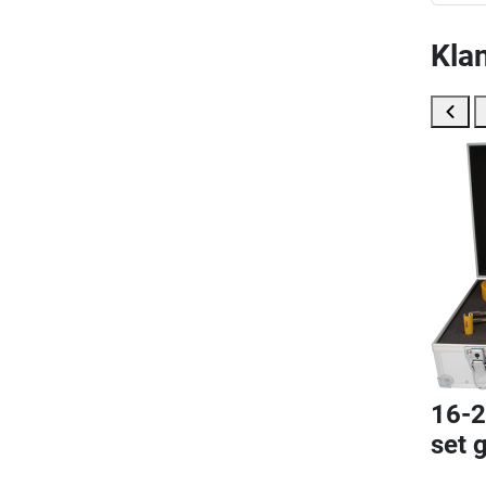
Klan
16-2
set 