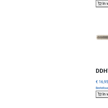
In
DDHT
€ 16,9
Bestelba
In