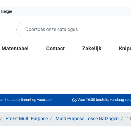
 België
Matentabel
Contact
Zakelijk
Knip
an het assortiment op voorraad
Voor 16:00 besteld, vandaag ve
ProFit Multi Purpose
Multi Purpose Losse Gatzagen
11