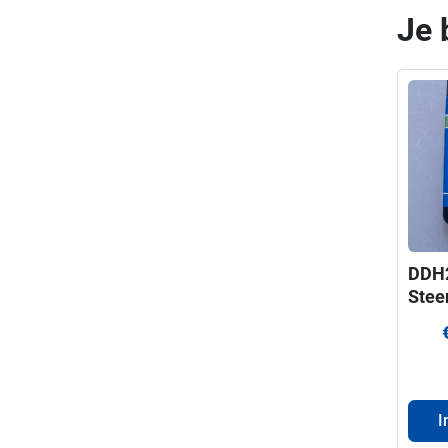
Je 
DDH
Stee
ProF
voor
330
I