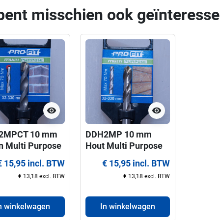
bent misschien ook geïnteresse
visibility
visibility
2MPCT 10 mm
DDH2MP 10 mm
n Multi Purpose
Hout Multi Purpose
it centreerboor
ProFit centreerboor
€ 15,95 incl. BTW
€ 15,95 incl. BTW
 gatzagen 32-
voor gatzagen 32-
€ 13,18 excl. BTW
€ 13,18 excl. BTW
 mm
330 mm
n winkelwagen
In winkelwagen