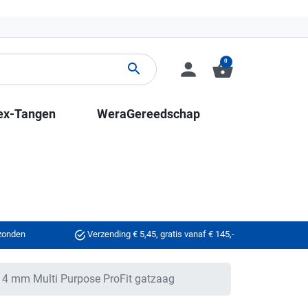
0
person
shopping_basket
search
ex-Tangen
WeraGereedschap
rzonden
Verzending € 5,45, gratis vanaf € 145,-
4 mm Multi Purpose ProFit gatzaag