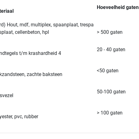
Hoeveelheid gaten
eriaal
rd) Hout, mdf, multiplex, spaanplaat, trespa
splaat, cellenbeton, hpl
> 500 gaten
20 - 40 gaten
dtegels t/m krashardheid 4
<50 gaten
kzandsteen, zachte baksteen
50-100 gaten
svezel
> 100 gaten
yester, pvc, rubber