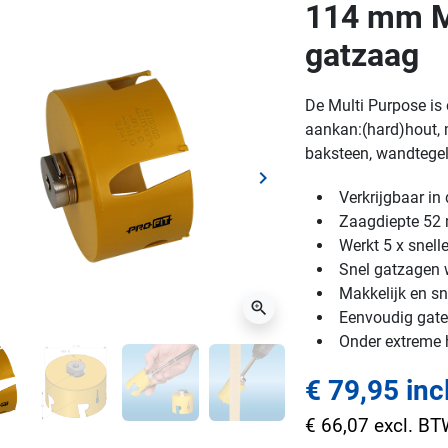
114 mm Mu
gatzaag
De Multi Purpose is 
aankan:(hard)hout, m
baksteen, wandtegels
keyboard_arrow_right
ge
Volgende
Verkrijgbaar i
Zaagdiepte 5
Werkt 5 x snell
Snel gatzagen w
Makkelijk en sn
zoom_in
Eenvoudig gaten
Onder extreme
€ 79,95 inc
€ 66,07 excl. B