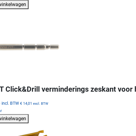
 winkelwagen
 Click&Drill verminderings zeskant voor 
5
incl. BTW
€ 14,01
excl. BTW
ar
 winkelwagen