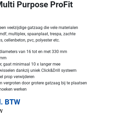
lti Purpose ProFit
een veelzijdige gatzaag die vele materialen
df, multiplex, spaanplaat, trespa, zachte
, cellenbeton, pvc, polyester etc.
n diameters van 16 tot en met 330 mm
2 mm
er, gaat minimaal 10 x langer mee
isselen dankzij uniek Click&Drill systeem
el prop verwijderen
 vergroten door grotere gatzaag bij te plaatsen
 hoeken werken
l. BTW
TW