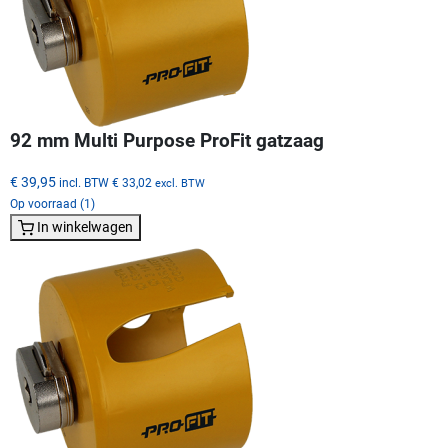
92 mm Multi Purpose ProFit gatzaag
€ 39,95
incl. BTW
€ 33,02
excl. BTW
Op voorraad (1)
In winkelwagen