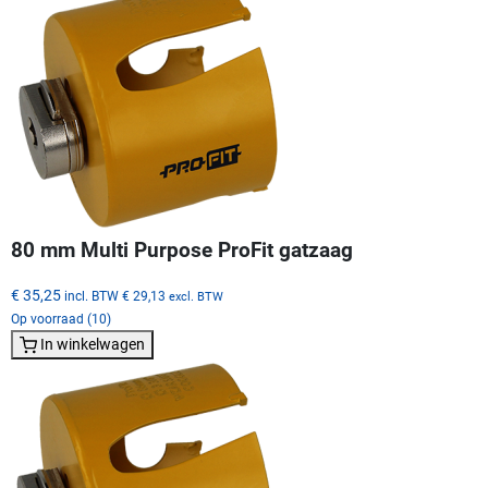
80 mm Multi Purpose ProFit gatzaag
€ 35,25
incl. BTW
€ 29,13
excl. BTW
Op voorraad (10)
In winkelwagen