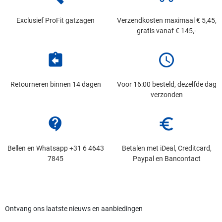
Exclusief ProFit gatzagen
Verzendkosten maximaal € 5,45,
gratis vanaf € 145,-
assignment_return
schedule
Retourneren binnen 14 dagen
Voor 16:00 besteld, dezelfde dag
verzonden
contact_support
euro_symbol
Bellen en Whatsapp +31 6 4643
Betalen met iDeal, Creditcard,
7845
Paypal en Bancontact
Ontvang ons laatste nieuws en aanbiedingen