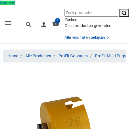
Vragen?
Zoeken...
0
menu
shopping_basket
search
person
Geen producten gevonden
Alle resultaten bekijken
Home
Alle Producten
ProFit Gatzagen
ProFit Multi Purpo