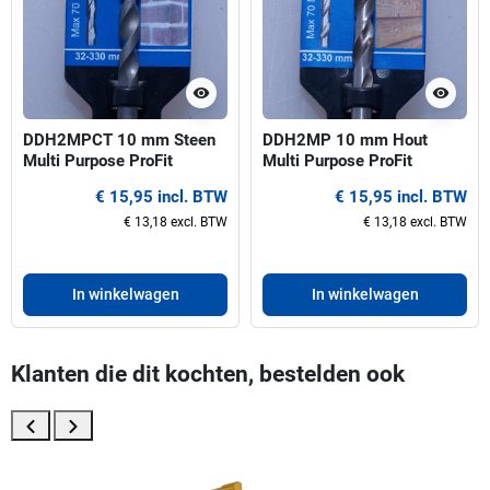
visibility
visibility
DDH2MPCT 10 mm Steen
DDH2MP 10 mm Hout
Multi Purpose ProFit
Multi Purpose ProFit
centreerboor voor gatzagen
centreerboor voor gatzagen
€ 15,95 incl. BTW
€ 15,95 incl. BTW
32-330 mm
32-330 mm
€ 13,18 excl. BTW
€ 13,18 excl. BTW
In winkelwagen
In winkelwagen
Klanten die dit kochten, bestelden ook