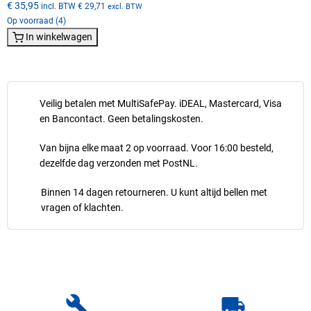
€ 35,95
incl. BTW
€ 29,71
excl. BTW
Op voorraad (4)
In winkelwagen
Veilig betalen met MultiSafePay. iDEAL, Mastercard, Visa
en Bancontact. Geen betalingskosten.
Van bijna elke maat 2 op voorraad. Voor 16:00 besteld,
dezelfde dag verzonden met PostNL.
Binnen 14 dagen retourneren. U kunt altijd bellen met
vragen of klachten.
build
local_shipping