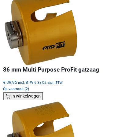
86 mm Multi Purpose ProFit gatzaag
€ 39,95
incl. BTW
€ 33,02
excl. BTW
Op voorraad (2)
In winkelwagen