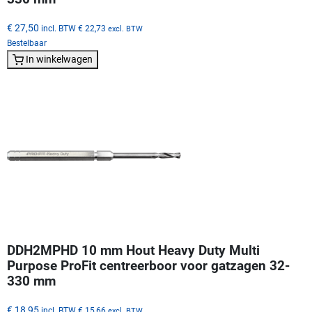
€ 27,50
incl. BTW
€ 22,73
excl. BTW
Bestelbaar
In winkelwagen
DDH2MPHD 10 mm Hout Heavy Duty Multi
Purpose ProFit centreerboor voor gatzagen 32-
330 mm
€ 18,95
incl. BTW
€ 15,66
excl. BTW