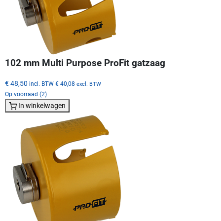
102 mm Multi Purpose ProFit gatzaag
€ 48,50
incl. BTW
€ 40,08
excl. BTW
Op voorraad (2)
In winkelwagen