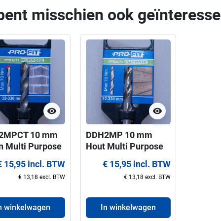
bent misschien ook geïnteresse
visibility
visibility
2MPCT 10 mm
DDH2MP 10 mm
n Multi Purpose
Hout Multi Purpose
it centreerboor
ProFit centreerboor
€ 15,95 incl. BTW
€ 15,95 incl. BTW
 gatzagen 32-
voor gatzagen 32-
€ 13,18 excl. BTW
€ 13,18 excl. BTW
 mm
330 mm
n winkelwagen
In winkelwagen