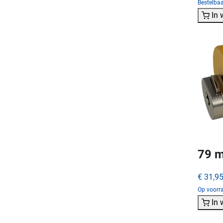
Bestelba
In
79 m
€ 31,9
Op voorra
In