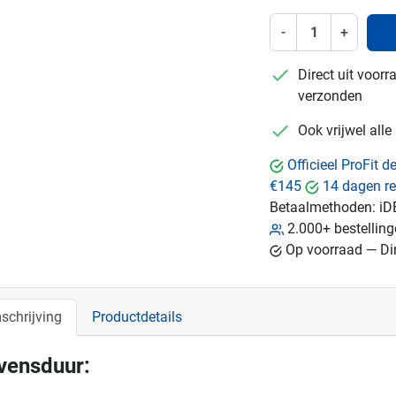
-
+
checkmark
Direct uit voor
verzonden
checkmark
Ook vrijwel all
Officieel ProFit 
€145
14 dagen re
Betaalmethoden:
iD
2.000+ bestellin
Op voorraad — Dir
schrijving
Productdetails
vensduur: