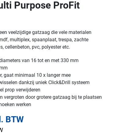
ti Purpose ProFit
een veelzijdige gatzaag die vele materialen
df, multiplex, spaanplaat, trespa, zachte
, cellenbeton, pvc, polyester etc.
n diameters van 16 tot en met 330 mm
2 mm
er, gaat minimaal 10 x langer mee
isselen dankzij uniek Click&Drill systeem
el prop verwijderen
 vergroten door grotere gatzaag bij te plaatsen
 hoeken werken
l. BTW
TW