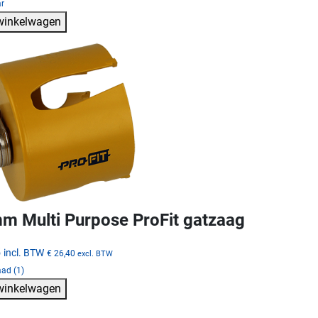
ar
 winkelwagen
m Multi Purpose ProFit gatzaag
5
incl. BTW
€ 26,40
excl. BTW
ad (1)
 winkelwagen