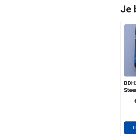
Je 
DDH
Stee
ProF
voor
330
I