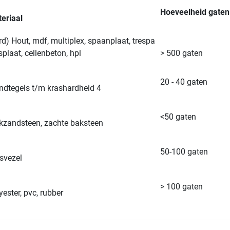
Hoeveelheid gaten
eriaal
rd) Hout, mdf, multiplex, spaanplaat, trespa
splaat, cellenbeton, hpl
> 500 gaten
20 - 40 gaten
dtegels t/m krashardheid 4
<50 gaten
kzandsteen, zachte baksteen
50-100 gaten
svezel
> 100 gaten
yester, pvc, rubber