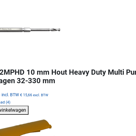
MPHD 10 mm Hout Heavy Duty Multi Purp
zagen 32-330 mm
5
incl. BTW
€ 15,66
excl. BTW
ad (4)
 winkelwagen