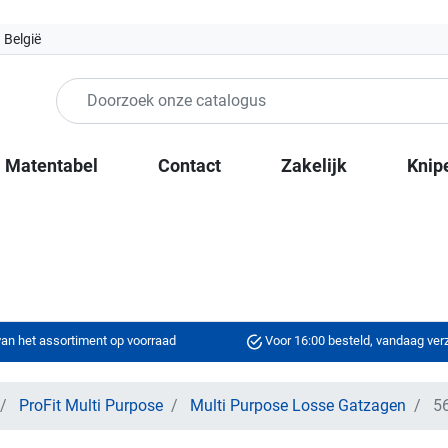
 België
Matentabel
Contact
Zakelijk
Knip
an het assortiment op voorraad
Voor 16:00 besteld, vandaag ve
ProFit Multi Purpose
Multi Purpose Losse Gatzagen
56