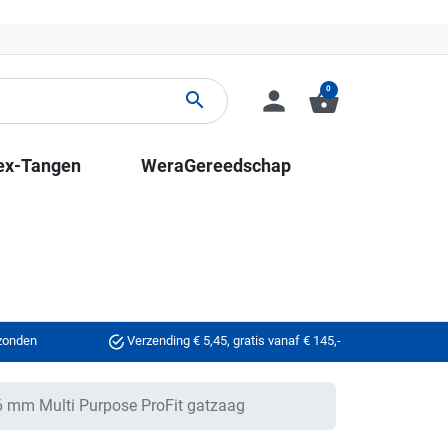
0
person
shopping_basket
search
ex-Tangen
WeraGereedschap
rzonden
Verzending € 5,45, gratis vanaf € 145,-
 mm Multi Purpose ProFit gatzaag