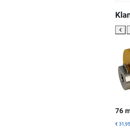
Klan
76 m
€ 31,9