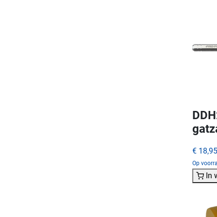
DDH2
gat
€ 18,9
Op voorra
In