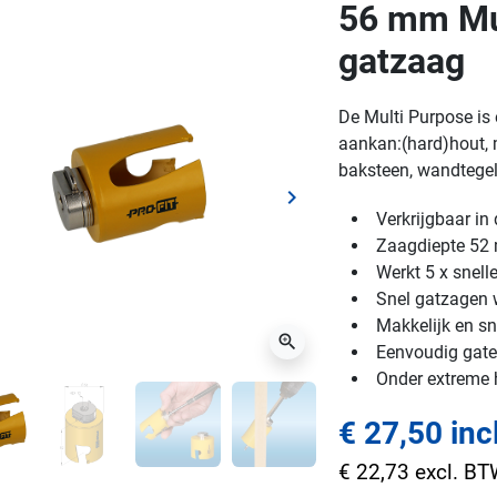
56 mm Mul
gatzaag
De Multi Purpose is 
aankan:(hard)hout, m
baksteen, wandtegels
keyboard_arrow_right
ge
Volgende
Verkrijgbaar i
Zaagdiepte 5
Werkt 5 x snell
Snel gatzagen w
Makkelijk en sn
zoom_in
Eenvoudig gaten
Onder extreme
€ 27,50 inc
€ 22,73 excl. B