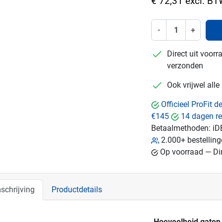
€ 72,31 excl. B
-
+
checkmark
Direct uit voor
verzonden
checkmark
Ook vrijwel all
Officieel ProFit 
€145
14 dagen re
Betaalmethoden:
iD
2.000+ bestellin
Op voorraad — Dir
schrijving
Productdetails
Hoeveelheid gaten