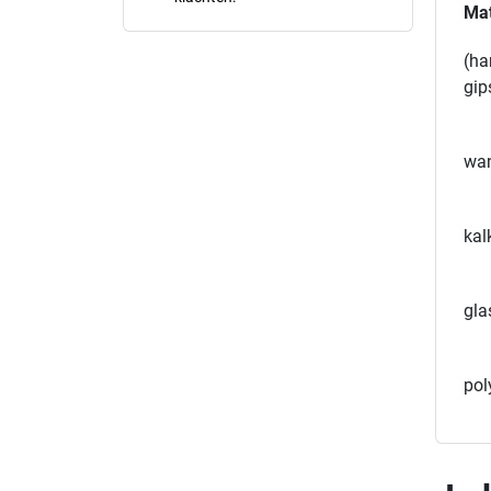
Mat
(ha
gip
wan
kal
gla
pol