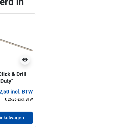
erd in
visibility
lick & Drill
 Duty"
epen voor
2,50 incl. BTW
tzagen(32-
€ 26,86 excl. BTW
m)
winkelwagen