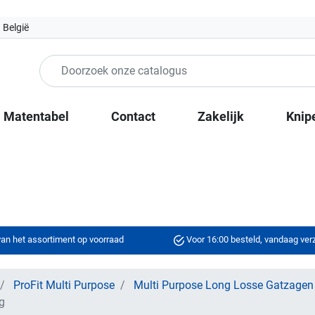
 België
Matentabel
Contact
Zakelijk
Knip
an het assortiment op voorraad
Voor 16:00 besteld, vandaag ve
ProFit Multi Purpose
Multi Purpose Long Losse Gatzagen
g