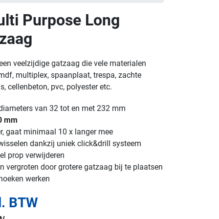
lti Purpose Long
tzaag
een veelzijdige gatzaag die vele materialen
df, multiplex, spaanplaat, trespa, zachte
, cellenbeton, pvc, polyester etc.
n diameters van 32 tot en met 232 mm
60 mm
er, gaat minimaal 10 x langer mee
isselen dankzij uniek click&drill systeem
el prop verwijderen
 vergroten door grotere gatzaag bij te plaatsen
 hoeken werken
l. BTW