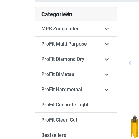
Categorieën

MPS Zaagbladen

ProFit Multi Purpose

ProFit Diamond Dry
keyboard_arrow_left
Vori

ProFit BiMetaal

ProFit Hardmetaal
ProFit Concrete Light
ProFit Clean Cut
Bestsellers