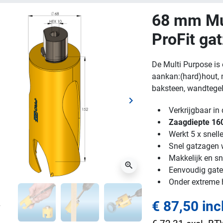
68 mm Mu
ProFit ga
De Multi Purpose is 
aankan:(hard)hout, m
baksteen, wandtegels
keyboard_arrow_right
ge
Volgende
Verkrijgbaar i
Zaagdiepte 1
Werkt 5 x snell
Snel gatzagen w
Makkelijk en sn
zoom_in
Eenvoudig gaten
Onder extreme
€ 87,50 inc