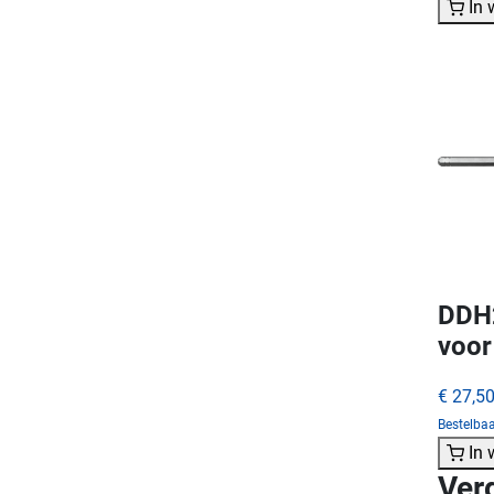
In
DDH2
voor
€ 27,5
Bestelba
In
Ver