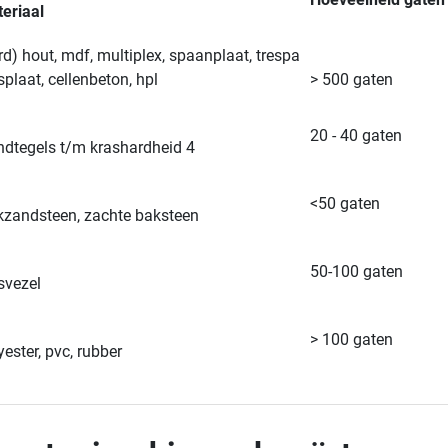
eriaal
rd) hout, mdf, multiplex, spaanplaat, trespa
splaat, cellenbeton, hpl
> 500 gaten
20 - 40 gaten
dtegels t/m krashardheid 4
<50 gaten
kzandsteen, zachte baksteen
50-100 gaten
svezel
> 100 gaten
yester, pvc, rubber