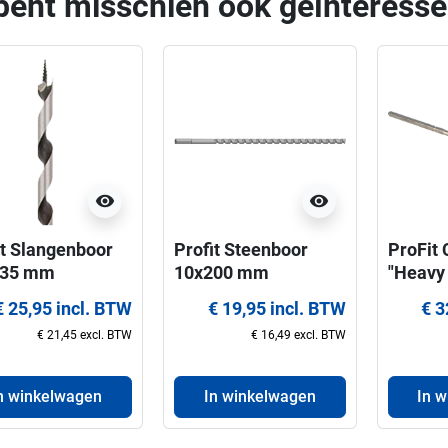
bent misschien ook geïnteresse
visibility
visibility
it Slangenboor
Profit Steenboor 
ProFit C
235 mm
10x200 mm
"Heavy
geleid
€ 25,95 incl. BTW
€ 19,95 incl. BTW
€ 3
MPL-ga
€ 21,45 excl. BTW
€ 16,49 excl. BTW
152 m
n winkelwagen
In winkelwagen
In 