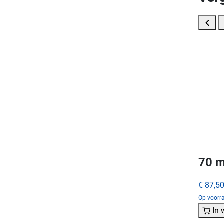
70 m
€ 87,5
Op voorra
In