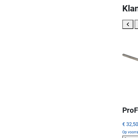
Klan
ProF
€ 32,5
Op voorra