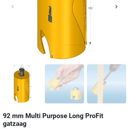
keyboard_arrow_left
keyboard_arrow_right
Vorige
Volgen
92 mm Multi Purpose Long ProFit
gatzaag