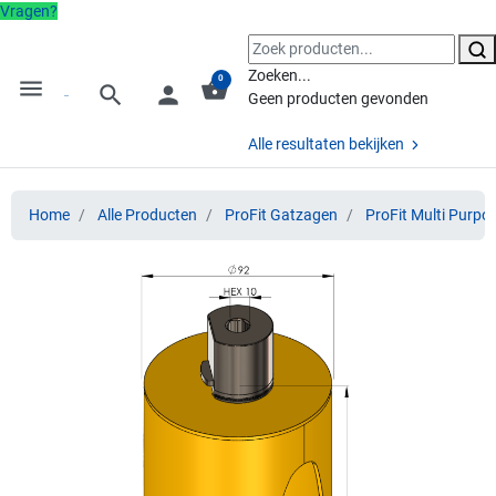
Vragen?
Zoeken...
0
menu
shopping_basket
search
person
Geen producten gevonden
Alle resultaten bekijken
Home
Alle Producten
ProFit Gatzagen
ProFit Multi Purpo