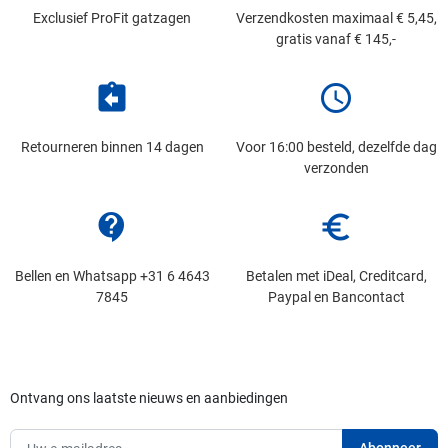
Exclusief ProFit gatzagen
Verzendkosten maximaal € 5,45,
gratis vanaf € 145,-
assignment_return
schedule
Retourneren binnen 14 dagen
Voor 16:00 besteld, dezelfde dag
verzonden
contact_support
euro_symbol
Bellen en Whatsapp +31 6 4643
Betalen met iDeal, Creditcard,
7845
Paypal en Bancontact
Ontvang ons laatste nieuws en aanbiedingen