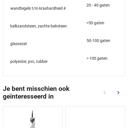
20 - 40 gaten
wandtegels t/m krashardheid 4
<50 gaten
kalkzandsteen, zachte baksteen
50-100 gaten
glasvezel
> 100 gaten
polyester, pvc, rubber
Je bent misschien ook
keyboard_arrow_left
keyboard_arrow_right
geïnteresseerd in
Vorige
Volg