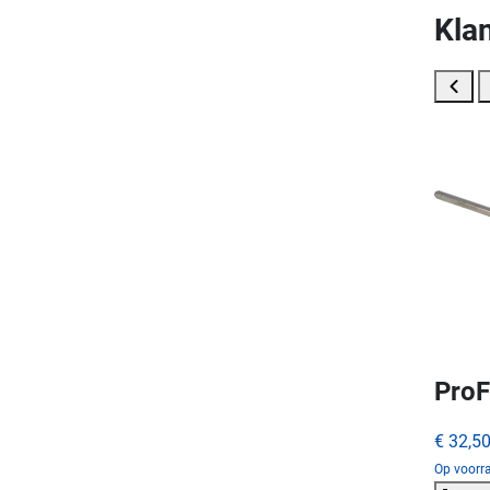
Klan
ProF
€ 32,5
Op voorra