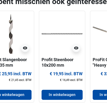
bent misschien ook geïnteresse
visibility
visibility
it Slangenboor
Profit Steenboor 
ProFit C
235 mm
10x200 mm
"Heavy
geleid
€ 25,95 incl. BTW
€ 19,95 incl. BTW
€ 3
MPL-ga
€ 21,45 excl. BTW
€ 16,49 excl. BTW
152 m
n winkelwagen
In winkelwagen
In 