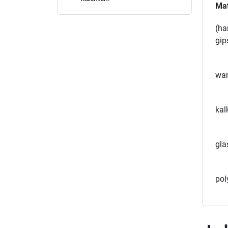
Mat
(ha
gip
wan
kal
gla
pol