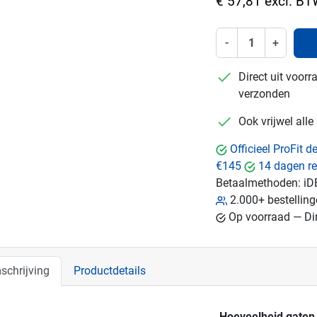
€ 57,81 excl. B
-
+
checkmark
Direct uit voor
verzonden
checkmark
Ook vrijwel all
Officieel ProFit 
€145
14 dagen re
Betaalmethoden:
iD
2.000+ bestellin
Op voorraad — Dir
schrijving
Productdetails
Hoeveelheid gaten