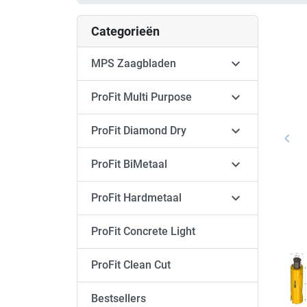
Categorieën

MPS Zaagbladen

ProFit Multi Purpose

ProFit Diamond Dry
keyboard_arrow_left
Vori

ProFit BiMetaal

ProFit Hardmetaal
ProFit Concrete Light
ProFit Clean Cut
Bestsellers