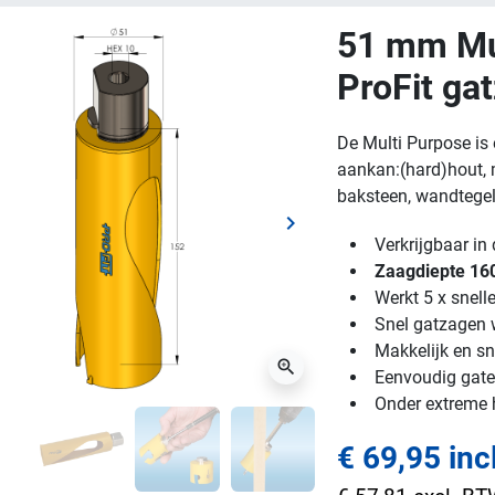
51 mm Mu
ProFit ga
De Multi Purpose is 
aankan:(hard)hout, m
baksteen, wandtegels
keyboard_arrow_right
ge
Volgende
Verkrijgbaar i
Zaagdiepte 1
Werkt 5 x snell
Snel gatzagen w
Makkelijk en sn
zoom_in
Eenvoudig gaten
Onder extreme
€ 69,95 inc