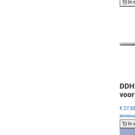
In
DDH2
voor
€ 27,5
Bestelba
In