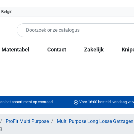
 België
Matentabel
Contact
Zakelijk
Knip
an het assortiment op voorraad
Voor 16:00 besteld, vandaag ve
ProFit Multi Purpose
Multi Purpose Long Losse Gatzagen
g