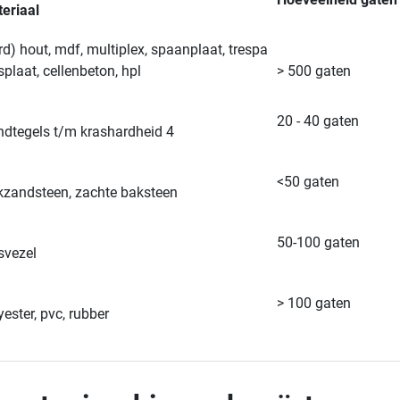
eriaal
rd) hout, mdf, multiplex, spaanplaat, trespa
splaat, cellenbeton, hpl
> 500 gaten
20 - 40 gaten
dtegels t/m krashardheid 4
<50 gaten
kzandsteen, zachte baksteen
50-100 gaten
svezel
> 100 gaten
yester, pvc, rubber