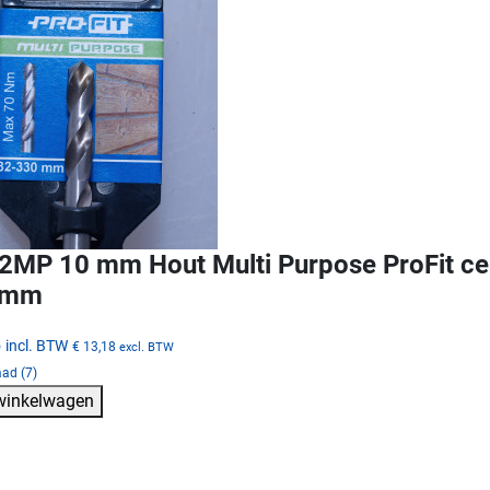
MP 10 mm Hout Multi Purpose ProFit cen
 mm
5
incl. BTW
€ 13,18
excl. BTW
ad (7)
 winkelwagen