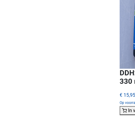
DDH2
330
€ 15,9
Op voorra
In