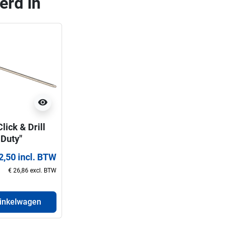
erd in
visibility
lick & Drill
 Duty"
epen voor
2,50 incl. BTW
tzagen(32-
€ 26,86 excl. BTW
m)
winkelwagen