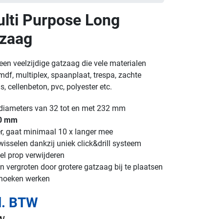
lti Purpose Long
tzaag
een veelzijdige gatzaag die vele materialen
df, multiplex, spaanplaat, trespa, zachte
, cellenbeton, pvc, polyester etc.
n diameters van 32 tot en met 232 mm
60 mm
er, gaat minimaal 10 x langer mee
isselen dankzij uniek click&drill systeem
el prop verwijderen
 vergroten door grotere gatzaag bij te plaatsen
 hoeken werken
l. BTW