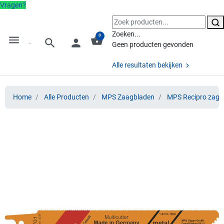
Vragen?
Zoeken...
0
menu
shopping_basket
search
person
Geen producten gevonden
Alle resultaten bekijken
Home
Alle Producten
MPS Zaagbladen
MPS Recipro zage