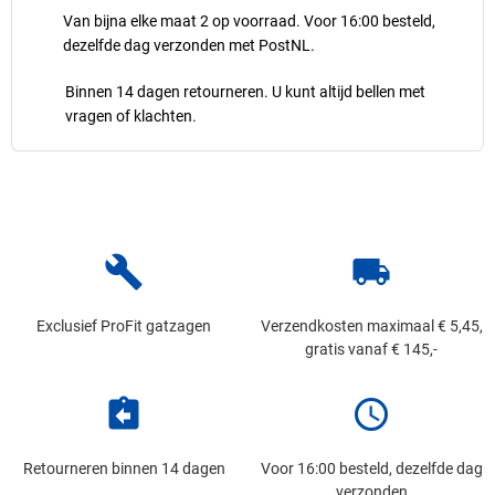
Van bijna elke maat 2 op voorraad. Voor 16:00 besteld,
dezelfde dag verzonden met PostNL.
Binnen 14 dagen retourneren. U kunt altijd bellen met
vragen of klachten.
build
local_shipping
Exclusief ProFit gatzagen
Verzendkosten maximaal € 5,45,
gratis vanaf € 145,-
assignment_return
schedule
Retourneren binnen 14 dagen
Voor 16:00 besteld, dezelfde dag
verzonden