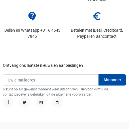
contact_support
euro_symbol
Bellen en Whatsapp +31 6 4643
Betalen met iDeal, Creditcard,
7845
Paypal en Bancontact
Ontvang ons laatste nieuws en aanbiedingen
U kunt op elk gewenst moment weer uitschrijven. Hiervoor kunt u de
contactgegevens gebruiken uit de algemene voorwaarden.
Facebook
Twitter
YouTube
Instagram