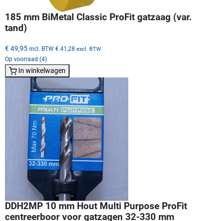
185 mm BiMetal Classic ProFit gatzaag (var.
tand)
€ 49,95
incl. BTW
€ 41,28
excl. BTW
Op voorraad (4)
In winkelwagen
DDH2MP 10 mm Hout Multi Purpose ProFit
centreerboor voor gatzagen 32-330 mm