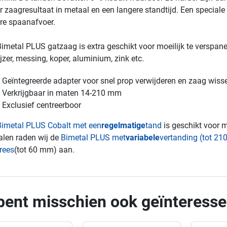
r zaagresultaat in metaal en een langere standtijd. Een speciale 
re spaanafvoer.
imetal PLUS gatzaag is extra geschikt voor moeilijk te verspan
ijzer, messing, koper, aluminium, zink etc.
Geïntegreerde adapter voor snel prop verwijderen en zaag wiss
Verkrijgbaar in maten 14-210 mm
Exclusief centreerboor
Bimetal PLUS Cobalt met een
regelmatige
tand
is geschikt voor 
len raden wij de
Bimetal PLUS met
variabele
vertanding (tot 2
rees
(tot 60 mm) aan.
bent misschien ook geïnteresse