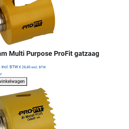
m Multi Purpose ProFit gatzaag
5
incl. BTW
€ 26,40
excl. BTW
ar
 winkelwagen