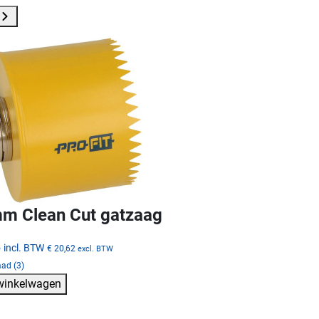
m Clean Cut gatzaag
5
incl. BTW
€ 20,62
excl. BTW
ad (3)
 winkelwagen