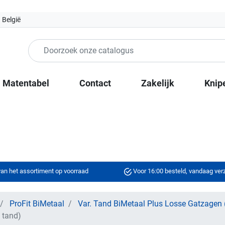
 België
Matentabel
Contact
Zakelijk
Knip
an het assortiment op voorraad
Voor 16:00 besteld, vandaag ve
ProFit BiMetaal
Var. Tand BiMetaal Plus Losse Gatzagen 
 tand)