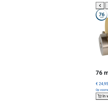
76 m
€ 24,9
Op voorra
In