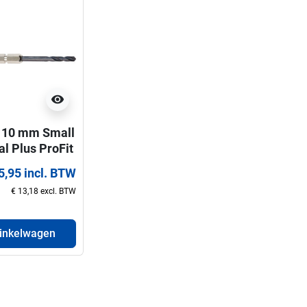
visibility
10 mm Small
l Plus ProFit
rboor voor
5,95 incl. BTW
en 32-210
€ 13,18 excl. BTW
winkelwagen