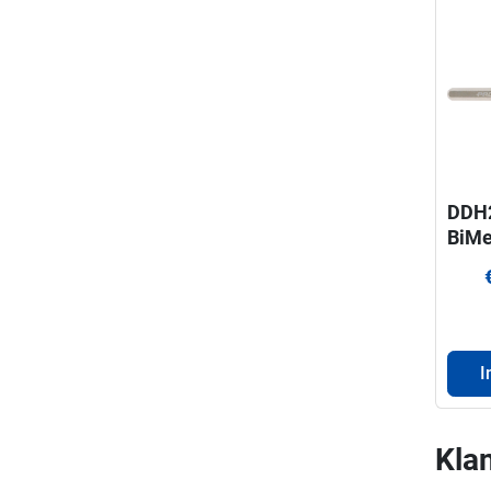
DDH
BiMe
cent
gatz
mm
I
Klan