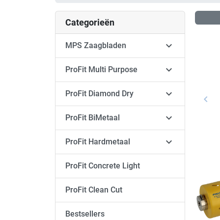
Categorieën

MPS Zaagbladen

ProFit Multi Purpose

ProFit Diamond Dry
keyboard_arrow_left
Vori

ProFit BiMetaal

ProFit Hardmetaal
ProFit Concrete Light
ProFit Clean Cut
Bestsellers