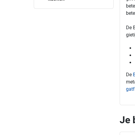
bete
bete
De B
giet
De
meta
gatf
Je 