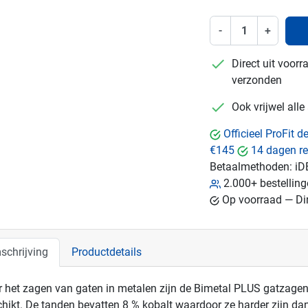
-
+
checkmark
Direct uit voor
verzonden
checkmark
Ook vrijwel all
Officieel ProFit 
€145
14 dagen re
Betaalmethoden:
iD
2.000+ bestellin
Op voorraad — Dir
schrijving
Productdetails
 het zagen van gaten in metalen zijn de Bimetal PLUS gatzagen
hikt. De tanden bevatten 8 % kobalt waardoor ze harder zijn dan 