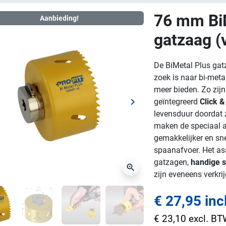
76 mm Bi
Aanbieding!
gatzaag (v
De BiMetal Plus gat
zoek is naar bi-meta
meer bieden. Zo zij
keyboard_arrow_right
geïntegreerd
Click &
ge
Volgende
levensduur doordat 
maken de speciaal a
gemakkelijker en sne
spaanafvoer. Het as
gatzagen,
handige s
zoom_in
zijn eveneens verkri
€ 27,95 inc
€ 23,10 excl. B