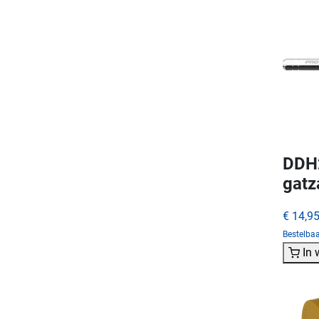
DDH2
gat
€ 14,9
Bestelba
In