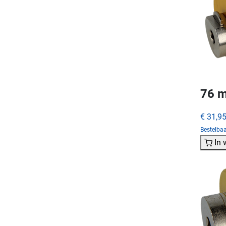
76 m
€ 31,9
Bestelba
In