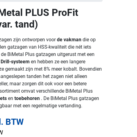
Metal PLUS ProFit
ar. tand)
zagen zijn ontworpen voor
de vakman
die op
len gatzagen van HSS-kwaliteit die nét iets
n de BiMetal Plus gatzagen uitgerust met een
 Drill-systeem
en hebben ze een langere
ze gemaakt zijn met 8% meer kobalt. Bovendien
angeslepen tanden het zagen niet alleen
ller, maar zorgen dit ook voor een betere
sortiment omvat verschillende BiMetal Plus
ets
en
toebehoren
. De BiMetal Plus gatzagen
jgbaar met een regelmatige vertanding.
l. BTW
TW