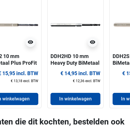
visibility
visibility
2 10 mm
DDH2HD 10 mm
DDH2S 
taal Plus ProFit
Heavy Duty BiMetaal
BiMetaa
reerboor voor
Plus ProFit
centree
€ 15,95 incl. BTW
€ 14,95 incl. BTW
€ 1
agen 32-210
centreerboor voor
gatzag
€ 13,18 excl. BTW
€ 12,36 excl. BTW
gatzagen 32-210
mm
mm
n winkelwagen
In winkelwagen
In 
ten die dit kochten, bestelden ook