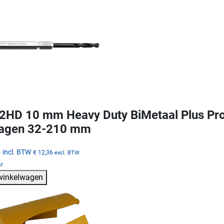
HD 10 mm Heavy Duty BiMetaal Plus ProF
zagen 32-210 mm
5
incl. BTW
€ 12,36
excl. BTW
ar
 winkelwagen