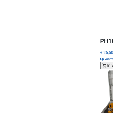
PH10
€ 26,5
Op voorra
In