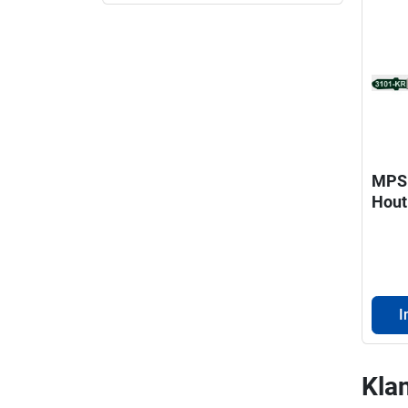
MPS 
Hout
mm
Deco
en
I
Klan