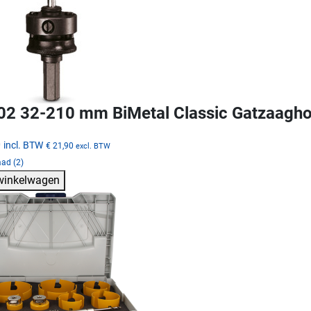
2 32-210 mm BiMetal Classic Gatzaagh
0
incl. BTW
€ 21,90
excl. BTW
ad (2)
 winkelwagen