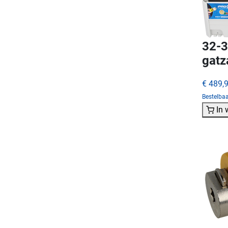
32-3
gatz
€ 489,
Bestelba
In