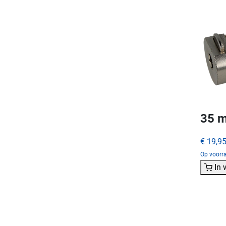
35 m
€ 19,9
Op voorra
In