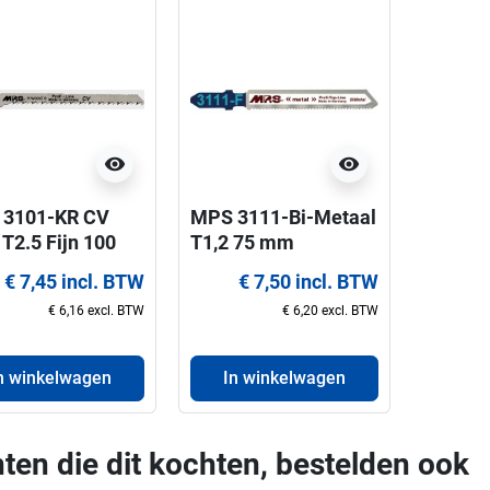
visibility
visibility
3101-KR CV
MPS 3111-Bi-Metaal
 T2.5 Fijn 100
T1,2 75 mm
Decoupeerzaagblad
€ 7,45 incl. BTW
€ 7,50 incl. BTW
upeerzaagblad
en
€ 6,16 excl. BTW
€ 6,20 excl. BTW
n winkelwagen
In winkelwagen
ten die dit kochten, bestelden ook