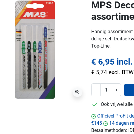
MPS Deco
assortime
Handig assortiment 
delige set. Duitse kwa
Top-Line.
€ 6,95 incl
€ 5,74 excl. BTW
-
+
zoom_in
checkmark
Ook vrijwel all
Officieel ProFit 
€145
14 dagen re
Betaalmethoden:
iD