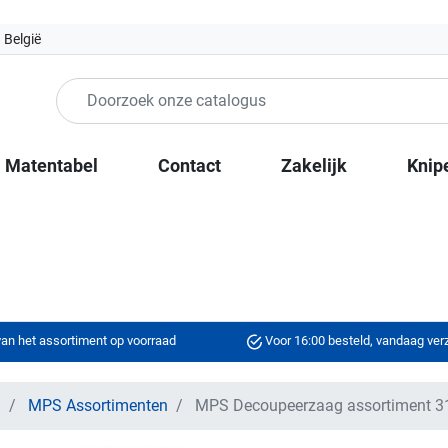
 België
Matentabel
Contact
Zakelijk
Knip
an het assortiment op voorraad
Voor 16:00 besteld, vandaag ve
n
MPS Assortimenten
MPS Decoupeerzaag assortiment 3