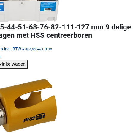
5-44-51-68-76-82-111-127 mm 9 delige M
agen met HSS centreerboren
95
incl. BTW
€ 404,92
excl. BTW
ar
 winkelwagen