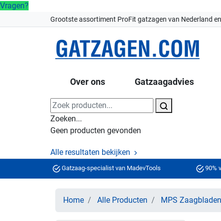
Vragen?
Grootste assortiment ProFit gatzagen van Nederland en
Over ons
Gatzaagadvies
Zoeken...
Geen producten gevonden
Alle resultaten bekijken
Gatzaag-specialist van MadevTools
90% v
Home
Alle Producten
MPS Zaagblade