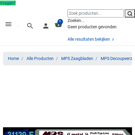
Vragen?
Zoeken...
0
menu
shopping_basket
search
person
Geen producten gevonden
Alle resultaten bekijken
Home
Alle Producten
MPS Zaagbladen
MPS Decoupeerza