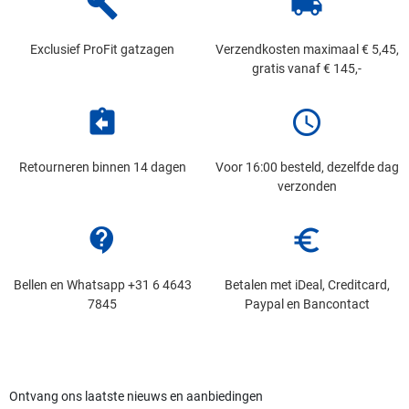
build
local_shipping
Exclusief ProFit gatzagen
Verzendkosten maximaal € 5,45,
gratis vanaf € 145,-
assignment_return
schedule
Retourneren binnen 14 dagen
Voor 16:00 besteld, dezelfde dag
verzonden
contact_support
euro_symbol
Bellen en Whatsapp +31 6 4643
Betalen met iDeal, Creditcard,
7845
Paypal en Bancontact
Ontvang ons laatste nieuws en aanbiedingen