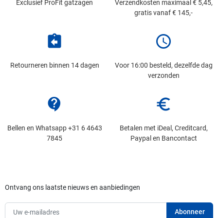
Exclusief ProFit gatzagen
Verzendkosten maximaal € 5,45,
gratis vanaf € 145,-
assignment_return
schedule
Retourneren binnen 14 dagen
Voor 16:00 besteld, dezelfde dag
verzonden
contact_support
euro_symbol
Bellen en Whatsapp +31 6 4643
Betalen met iDeal, Creditcard,
7845
Paypal en Bancontact
Ontvang ons laatste nieuws en aanbiedingen