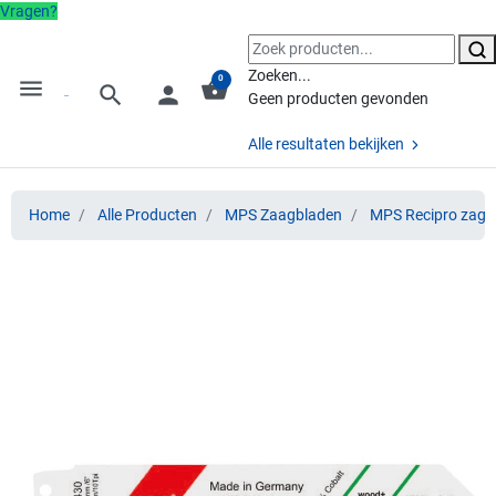
Vragen?
Zoeken...
0
menu
shopping_basket
search
person
Geen producten gevonden
Alle resultaten bekijken
Home
Alle Producten
MPS Zaagbladen
MPS Recipro zage