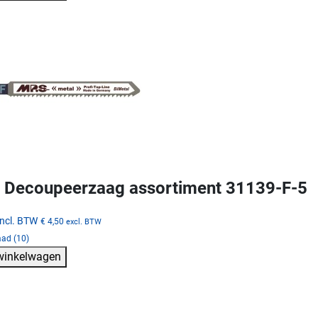
Decoupeerzaag assortiment 31139-F-5
incl. BTW
€ 4,50
excl. BTW
aad (10)
 winkelwagen