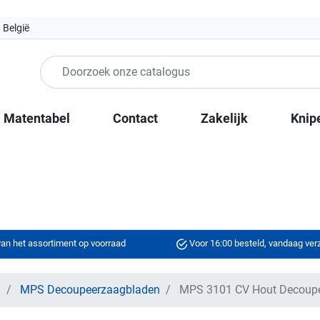
 België
Matentabel
Contact
Zakelijk
Knip
an het assortiment op voorraad
Voor 16:00 besteld, vandaag ve
n
MPS Decoupeerzaagbladen
MPS 3101 CV Hout Decoup