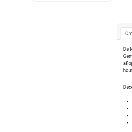
Om
De M
Gem
aflo
hou
Dec