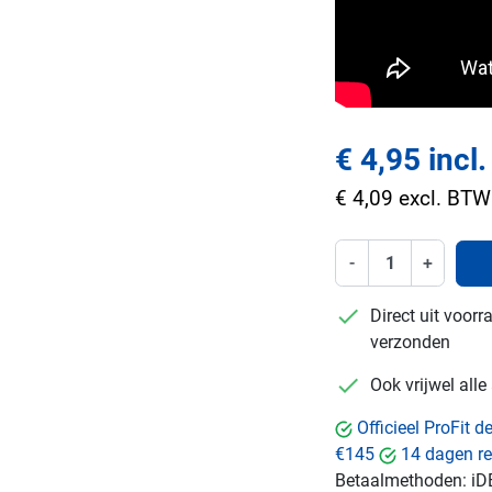
€ 4,95 incl
€ 4,09 excl. BTW
-
+
checkmark
Direct uit voor
verzonden
checkmark
Ook vrijwel all
Officieel ProFit 
€145
14 dagen re
Betaalmethoden:
iD