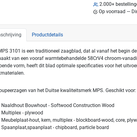
2.000+ bestellin
Op voorraad — Dir
schrijving
Productdetails
PS 3101 is een traditioneel zaagblad, dat al vanaf het begin d
aakt van een vooraf warmtebehandelde 58CrV4 chroom-vanadiu
pende vorm, heeft dit blad optimale specificaties voor het uitvo
tmaterialen.
oupeerzagen van het Duitse kwaliteitsmerk MPS.
Geschikt voor:
Naaldhout Bouwhout - Softwood Construction Wood
Multiplex - plywood
Meubelplaat-hout, kern, multiplex - blockboard-wood, core, ply
Spaanplaat,spaanplaat - chipboard, particle board