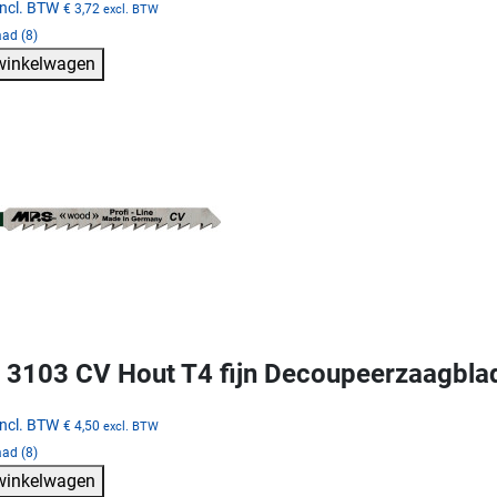
incl. BTW
€ 3,72
excl. BTW
ad (8)
 winkelwagen
3103 CV Hout T4 fijn Decoupeerzaagbla
incl. BTW
€ 4,50
excl. BTW
ad (8)
 winkelwagen