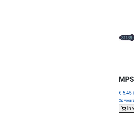
MPS 
€ 5,45
Op voorr
In