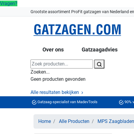
Vragen?
Grootste assortiment ProFit gatzagen van Nederland en
Over ons
Gatzaagadvies
Zoeken...
Geen producten gevonden
Alle resultaten bekijken
Gatzaag-specialist van MadevTools
90% v
Home
Alle Producten
MPS Zaagblade