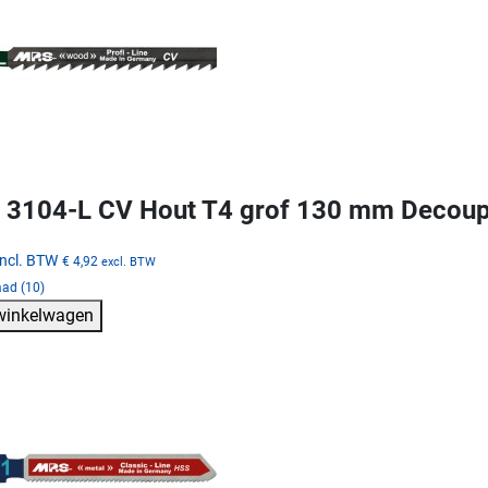
3104-L CV Hout T4 grof 130 mm Decoup
incl. BTW
€ 4,92
excl. BTW
aad (10)
 winkelwagen