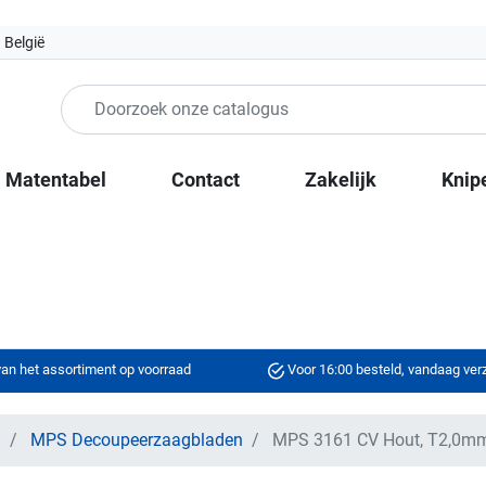
 België
Matentabel
Contact
Zakelijk
Knip
an het assortiment op voorraad
Voor 16:00 besteld, vandaag ve
n
MPS Decoupeerzaagbladen
MPS 3161 CV Hout, T2,0mm