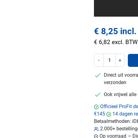
€ 8,25 incl
€ 6,82 excl. BTW
-
+
checkmark
Direct uit voor
verzonden
checkmark
Ook vrijwel all
Officieel ProFit 
€145
14 dagen re
Betaalmethoden:
iD
2.000+ bestellin
Op voorraad — Dir