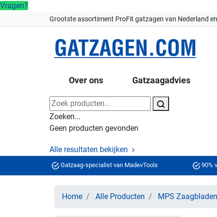
Vragen?
Grootste assortiment ProFit gatzagen van Nederland en
Over ons
Gatzaagadvies
Zoeken...
Geen producten gevonden
Alle resultaten bekijken
Gatzaag-specialist van MadevTools
90% v
Home
Alle Producten
MPS Zaagblade