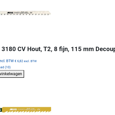
3180 CV Hout, T2, 8 fijn, 115 mm Decou
incl. BTW
€ 6,82
excl. BTW
aad (10)
 winkelwagen