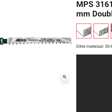
MPS 3161
mm Doubl
Dikte materiaal: 30
zoom_in