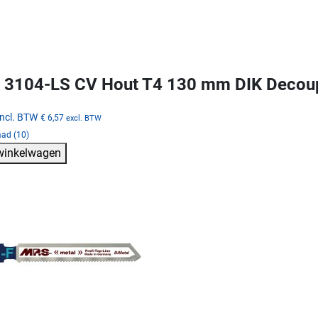
3104-LS CV Hout T4 130 mm DIK Decou
incl. BTW
€ 6,57
excl. BTW
aad (10)
 winkelwagen