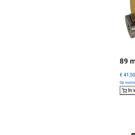
89 m
€ 41,5
Op voorra
In