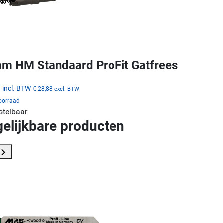
m HM Standaard ProFit Gatfrees
5
incl. BTW
€ 28,88
excl. BTW
voorraad
stelbaar
gelijkbare producten