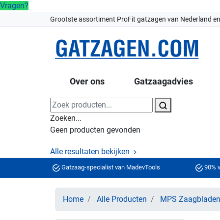
Vragen?
Grootste assortiment ProFit gatzagen van Nederland en
Over ons
Gatzaagadvies
Zoeken...
Geen producten gevonden
Alle resultaten bekijken
Gatzaag-specialist van MadevTools
90% v
Home
Alle Producten
MPS Zaagblade