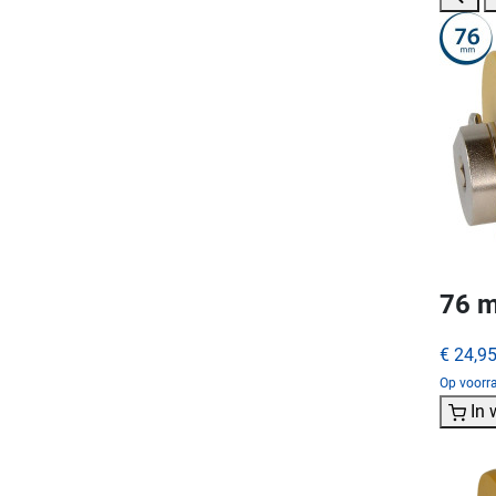
76 m
€ 24,9
Op voorra
In