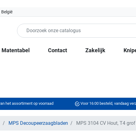
 België
Matentabel
Contact
Zakelijk
Knip
an het assortiment op voorraad
Voor 16:00 besteld, vandaag ve
n
MPS Decoupeerzaagbladen
MPS 3104 CV Hout, T4 gro