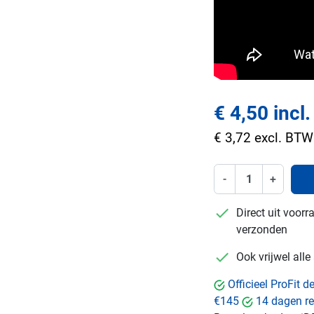
€ 4,50 incl
€ 3,72 excl. BTW
-
+
checkmark
Direct uit voor
verzonden
checkmark
Ook vrijwel all
Officieel ProFit 
€145
14 dagen re