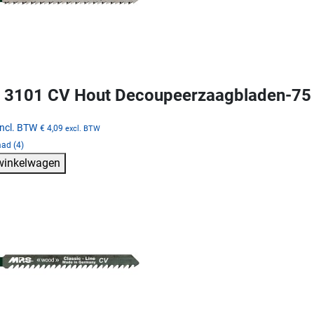
 3101 CV Hout Decoupeerzaagbladen-7
incl. BTW
€ 4,09
excl. BTW
ad (4)
 winkelwagen