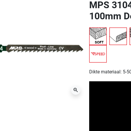
MPS 3104 
100mm De
Dikte materiaal: 5-
zoom_in