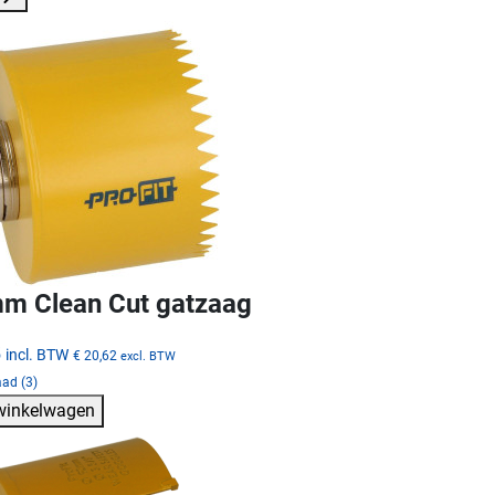
m Clean Cut gatzaag
5
incl. BTW
€ 20,62
excl. BTW
ad (3)
 winkelwagen