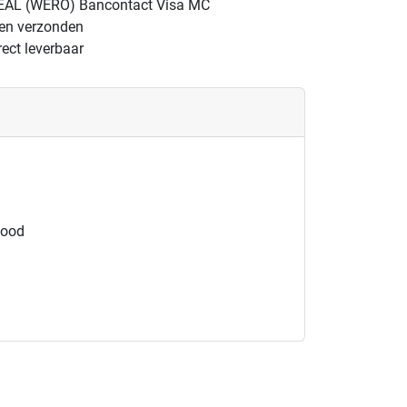
EAL (WERO)
Bancontact
Visa
MC
gen verzonden
ect leverbaar
wood