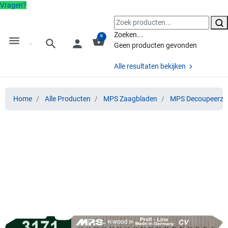
Vragen?
Zoeken...
0
menu
shopping_basket
search
person
Geen producten gevonden
Alle resultaten bekijken
Home
Alle Producten
MPS Zaagbladen
MPS Decoupeerza