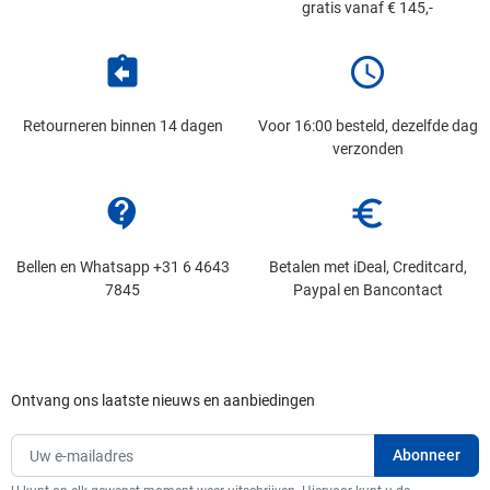
gratis vanaf € 145,-
assignment_return
schedule
Retourneren binnen 14 dagen
Voor 16:00 besteld, dezelfde dag
verzonden
contact_support
euro_symbol
Bellen en Whatsapp +31 6 4643
Betalen met iDeal, Creditcard,
7845
Paypal en Bancontact
Ontvang ons laatste nieuws en aanbiedingen