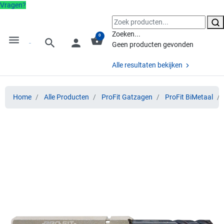
Vragen?
Zoeken...
0
menu
shopping_basket
search
person
Geen producten gevonden
Alle resultaten bekijken
Home
Alle Producten
ProFit Gatzagen
ProFit BiMetaal