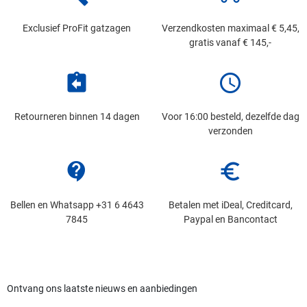
Exclusief ProFit gatzagen
Verzendkosten maximaal € 5,45,
gratis vanaf € 145,-
assignment_return
schedule
Retourneren binnen 14 dagen
Voor 16:00 besteld, dezelfde dag
verzonden
contact_support
euro_symbol
Bellen en Whatsapp +31 6 4643
Betalen met iDeal, Creditcard,
7845
Paypal en Bancontact
Ontvang ons laatste nieuws en aanbiedingen