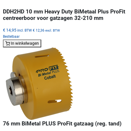
DDH2HD 10 mm Heavy Duty BiMetaal Plus ProFit
centreerboor voor gatzagen 32-210 mm
€ 14,95
incl. BTW
€ 12,36
excl. BTW
Bestelbaar
In winkelwagen
76 mm BiMetal PLUS ProFit gatzaag (reg. tand)