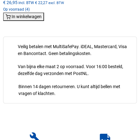
€ 26,95
incl. BTW
€ 22,27
excl. BTW
Op voorraad (4)
In winkelwagen
Veilig betalen met MultiSafePay. iDEAL, Mastercard, Visa
en Bancontact. Geen betalingskosten.
Van bijna elke maat 2 op voorraad. Voor 16:00 besteld,
dezelfde dag verzonden met PostNL.
Binnen 14 dagen retourneren. U kunt altijd bellen met
vragen of klachten.
build
local_shipping