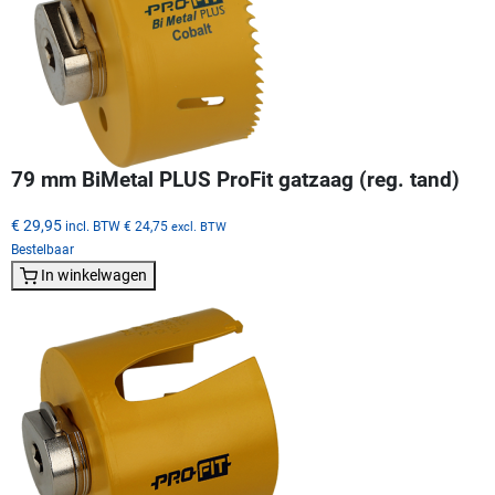
79 mm BiMetal PLUS ProFit gatzaag (reg. tand)
€ 29,95
incl. BTW
€ 24,75
excl. BTW
Bestelbaar
In winkelwagen