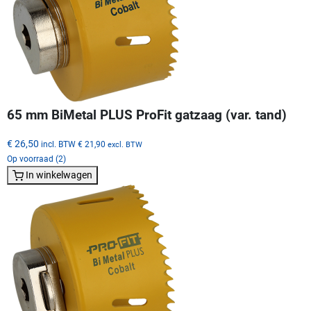
65 mm BiMetal PLUS ProFit gatzaag (var. tand)
€ 26,50
incl. BTW
€ 21,90
excl. BTW
Op voorraad (2)
In winkelwagen