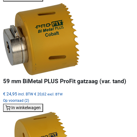
59 mm BiMetal PLUS ProFit gatzaag (var. tand)
€ 24,95
incl. BTW
€ 20,62
excl. BTW
Op voorraad (2)
In winkelwagen