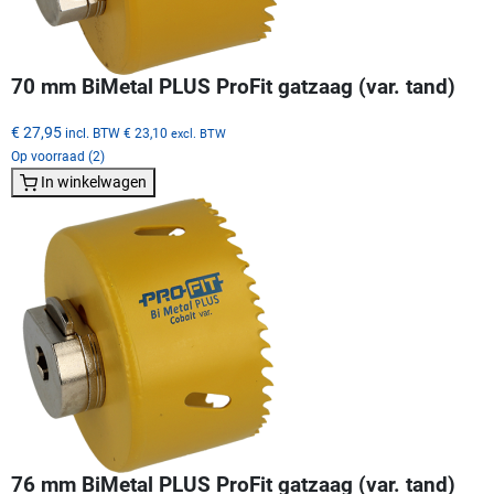
70 mm BiMetal PLUS ProFit gatzaag (var. tand)
€ 27,95
incl. BTW
€ 23,10
excl. BTW
Op voorraad (2)
In winkelwagen
76 mm BiMetal PLUS ProFit gatzaag (var. tand)