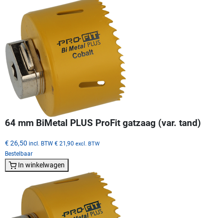
64 mm BiMetal PLUS ProFit gatzaag (var. tand)
€ 26,50
incl. BTW
€ 21,90
excl. BTW
Bestelbaar
In winkelwagen