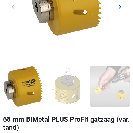
keyboard_arrow_left
keyboard_arrow_right
Vorige
Volgen
68 mm BiMetal PLUS ProFit gatzaag (var.
tand)