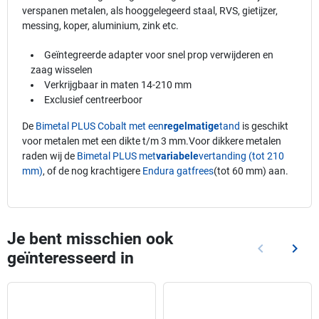
verspanen metalen, als hooggelegeerd staal, RVS, gietijzer,
messing, koper, aluminium, zink etc.
Geïntegreerde adapter voor snel prop verwijderen en
zaag wisselen
Verkrijgbaar in maten 14-210 mm
Exclusief centreerboor
De
Bimetal PLUS Cobalt met een
regelmatige
tand
is geschikt
voor metalen met een dikte t/m 3 mm.Voor dikkere metalen
raden wij de
Bimetal PLUS met
variabele
vertanding (tot 210
mm)
, of de nog krachtigere
Endura gatfrees
(tot 60 mm) aan.
Je bent misschien ook
keyboard_arrow_left
keyboard_arrow_right
geïnteresseerd in
Vorige
Volg