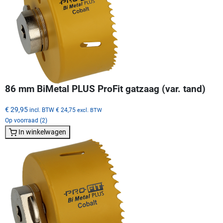
86 mm BiMetal PLUS ProFit gatzaag (var. tand)
€ 29,95
incl. BTW
€ 24,75
excl. BTW
Op voorraad (2)
In winkelwagen