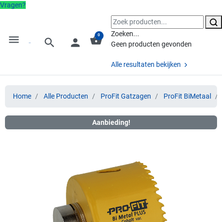
Vragen?
Zoeken...
0
menu
shopping_basket
search
person
Geen producten gevonden
Alle resultaten bekijken
Home
Alle Producten
ProFit Gatzagen
ProFit BiMetaal
Aanbieding!