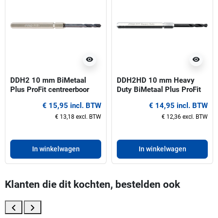
visibility
visibility
DDH2 10 mm BiMetaal
DDH2HD 10 mm Heavy
Plus ProFit centreerboor
Duty BiMetaal Plus ProFit
voor gatzagen 32-210 mm
centreerboor voor gatzagen
€ 15,95 incl. BTW
€ 14,95 incl. BTW
32-210 mm
€ 13,18 excl. BTW
€ 12,36 excl. BTW
In winkelwagen
In winkelwagen
Klanten die dit kochten, bestelden ook