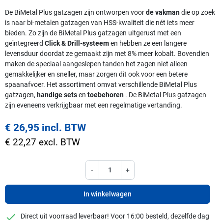
De BiMetal Plus gatzagen zijn ontworpen voor
de vakman
die op zoek
is naar bi-metalen gatzagen van HSS-kwaliteit die nét iets meer
bieden. Zo zijn de BiMetal Plus gatzagen uitgerust met een
geïntegreerd
Click & Drill-systeem
en hebben ze een langere
levensduur doordat ze gemaakt zijn met 8% meer kobalt. Bovendien
maken de speciaal aangeslepen tanden het zagen niet alleen
gemakkelijker en sneller, maar zorgen dit ook voor een betere
spaanafvoer. Het assortiment omvat verschillende BiMetal Plus
gatzagen,
handige sets
en
toebehoren
. De BiMetal Plus gatzagen
zijn eveneens verkrijgbaar met een regelmatige vertanding.
€ 26,95 incl. BTW
€ 22,27 excl. BTW
-
+
In winkelwagen
checkmark
Direct uit voorraad leverbaar! Voor 16:00 besteld, dezelfde dag