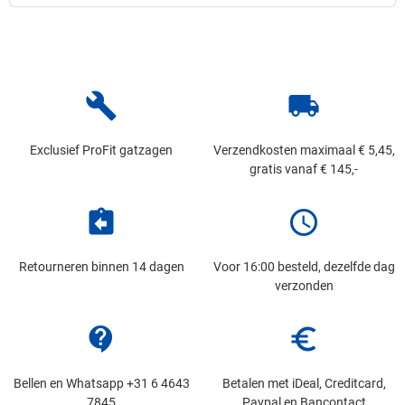
build
local_shipping
Exclusief ProFit gatzagen
Verzendkosten maximaal € 5,45,
gratis vanaf € 145,-
assignment_return
schedule
Retourneren binnen 14 dagen
Voor 16:00 besteld, dezelfde dag
verzonden
contact_support
euro_symbol
Bellen en Whatsapp +31 6 4643
Betalen met iDeal, Creditcard,
7845
Paypal en Bancontact