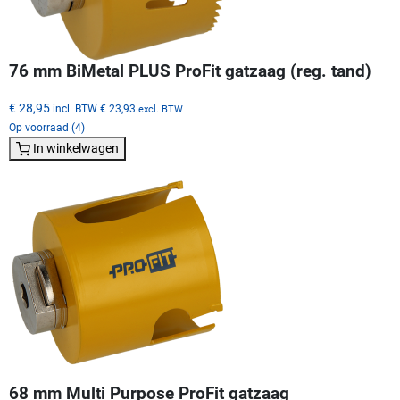
76 mm BiMetal PLUS ProFit gatzaag (reg. tand)
€ 28,95
incl. BTW
€ 23,93
excl. BTW
Op voorraad (4)
In winkelwagen
68 mm Multi Purpose ProFit gatzaag