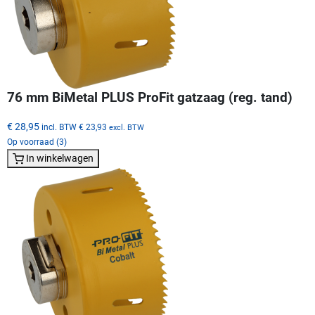
76 mm BiMetal PLUS ProFit gatzaag (reg. tand)
€ 28,95
incl. BTW
€ 23,93
excl. BTW
Op voorraad (3)
In winkelwagen