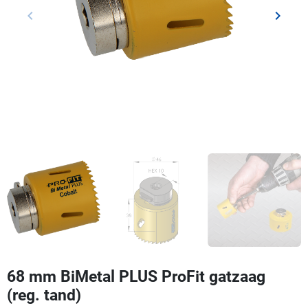
keyboard_arrow_left
keyboard_arrow_right
Vorige
Volgen
68 mm BiMetal PLUS ProFit gatzaag
(reg. tand)