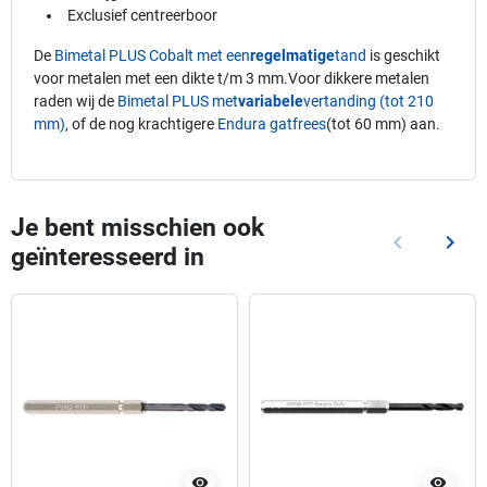
Exclusief centreerboor
De
Bimetal PLUS Cobalt met een
regelmatige
tand
is geschikt
voor metalen met een dikte t/m 3 mm.Voor dikkere metalen
raden wij de
Bimetal PLUS met
variabele
vertanding (tot 210
mm)
, of de nog krachtigere
Endura gatfrees
(tot 60 mm) aan.
Je bent misschien ook
keyboard_arrow_left
keyboard_arrow_right
geïnteresseerd in
Vorige
Volg
visibility
visibility