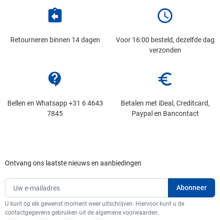
assignment_return
schedule
Retourneren binnen 14 dagen
Voor 16:00 besteld, dezelfde dag
verzonden
contact_support
euro_symbol
Bellen en Whatsapp +31 6 4643
Betalen met iDeal, Creditcard,
7845
Paypal en Bancontact
Ontvang ons laatste nieuws en aanbiedingen
U kunt op elk gewenst moment weer uitschrijven. Hiervoor kunt u de
contactgegevens gebruiken uit de algemene voorwaarden.