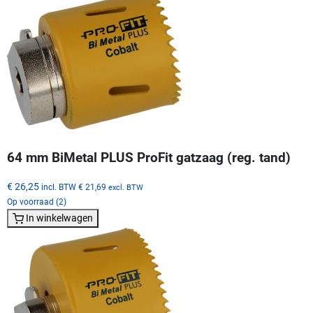
64 mm BiMetal PLUS ProFit gatzaag (reg. tand)
€ 26,25
incl. BTW
€ 21,69
excl. BTW
Op voorraad (2)
In winkelwagen