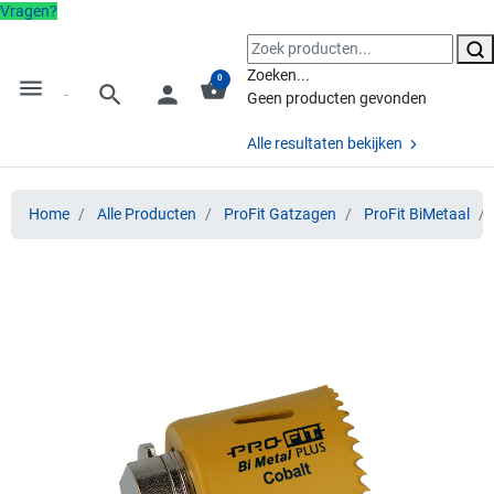
Vragen?
Zoeken...
0
menu
shopping_basket
search
person
Geen producten gevonden
Alle resultaten bekijken
Home
Alle Producten
ProFit Gatzagen
ProFit BiMetaal