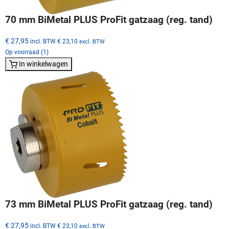
70 mm BiMetal PLUS ProFit gatzaag (reg. tand)
€ 27,95
incl. BTW
€ 23,10
excl. BTW
Op voorraad (1)
In winkelwagen
73 mm BiMetal PLUS ProFit gatzaag (reg. tand)
€ 27,95
incl. BTW
€ 23,10
excl. BTW