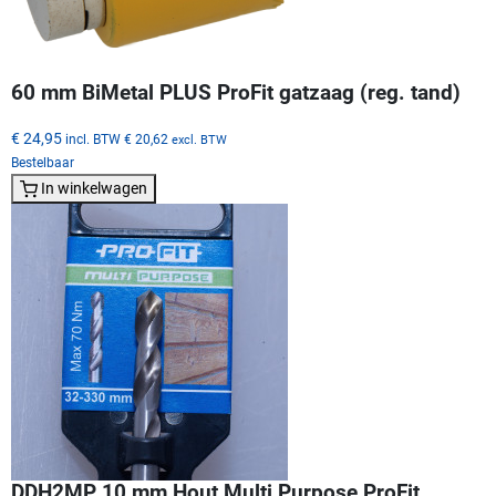
60 mm BiMetal PLUS ProFit gatzaag (reg. tand)
€ 24,95
incl. BTW
€ 20,62
excl. BTW
Bestelbaar
In winkelwagen
DDH2MP 10 mm Hout Multi Purpose ProFit