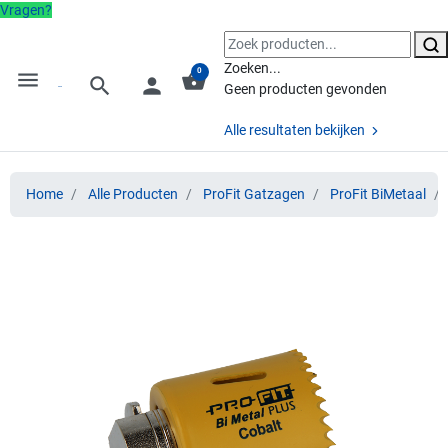
Vragen?
Zoeken...
0
menu
shopping_basket
search
person
Geen producten gevonden
Alle resultaten bekijken
Home
Alle Producten
ProFit Gatzagen
ProFit BiMetaal