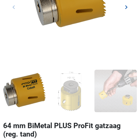
keyboard_arrow_left
keyboard_arrow_right
Vorige
Volgen
64 mm BiMetal PLUS ProFit gatzaag
(reg. tand)