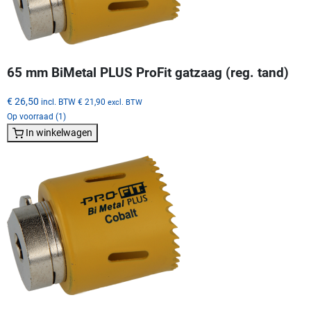
65 mm BiMetal PLUS ProFit gatzaag (reg. tand)
€ 26,50
incl. BTW
€ 21,90
excl. BTW
Op voorraad (1)
In winkelwagen