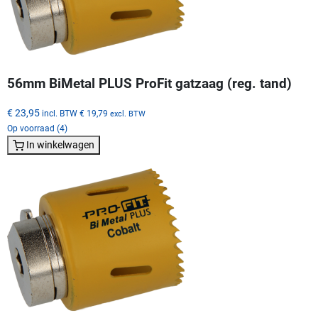
56mm BiMetal PLUS ProFit gatzaag (reg. tand)
€ 23,95
incl. BTW
€ 19,79
excl. BTW
Op voorraad (4)
In winkelwagen