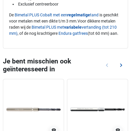
Exclusief centreerboor
De
Bimetal PLUS Cobalt met een
regelmatige
tand
is geschikt
voor metalen met een dikte t/m 3 mm.Voor dikkere metalen
raden wij de
Bimetal PLUS met
variabele
vertanding (tot 210
mm)
, of de nog krachtigere
Endura gatfrees
(tot 60 mm) aan.
Je bent misschien ook
keyboard_arrow_left
keyboard_arrow_right
geïnteresseerd in
Vorige
Volg
visibility
visibility