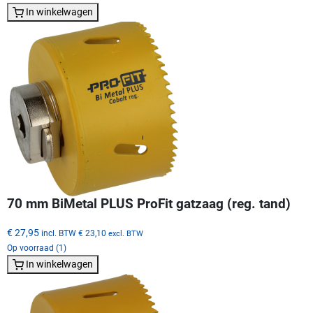
In winkelwagen
70 mm BiMetal PLUS ProFit gatzaag (reg. tand)
€ 27,95
incl. BTW
€ 23,10
excl. BTW
Op voorraad (1)
In winkelwagen