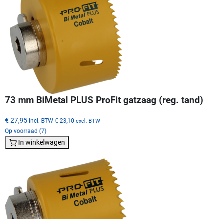
73 mm BiMetal PLUS ProFit gatzaag (reg. tand)
€ 27,95
incl. BTW
€ 23,10
excl. BTW
Op voorraad (7)
In winkelwagen