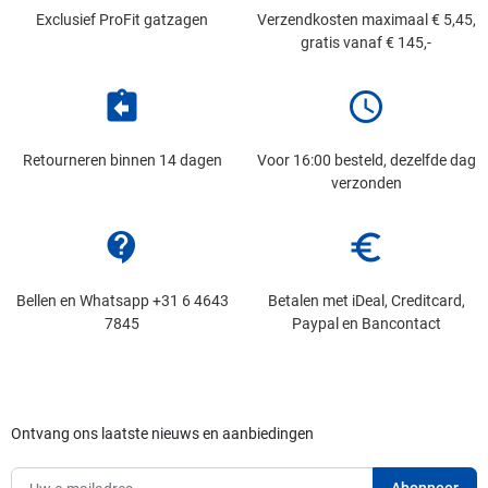
Exclusief ProFit gatzagen
Verzendkosten maximaal € 5,45,
gratis vanaf € 145,-
assignment_return
schedule
Retourneren binnen 14 dagen
Voor 16:00 besteld, dezelfde dag
verzonden
contact_support
euro_symbol
Bellen en Whatsapp +31 6 4643
Betalen met iDeal, Creditcard,
7845
Paypal en Bancontact
Ontvang ons laatste nieuws en aanbiedingen