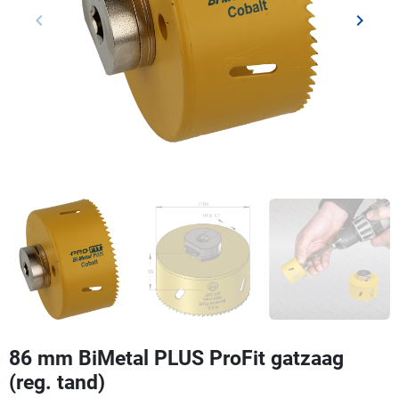
keyboard_arrow_left
keyboard_arrow_right
Vorige
Volgen
86 mm BiMetal PLUS ProFit gatzaag
(reg. tand)