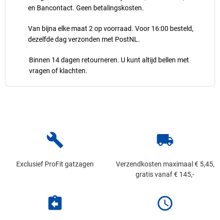
en Bancontact. Geen betalingskosten.
Van bijna elke maat 2 op voorraad. Voor 16:00 besteld,
dezelfde dag verzonden met PostNL.
Binnen 14 dagen retourneren. U kunt altijd bellen met
vragen of klachten.
build
local_shipping
Exclusief ProFit gatzagen
Verzendkosten maximaal € 5,45,
gratis vanaf € 145,-
assignment_return
schedule