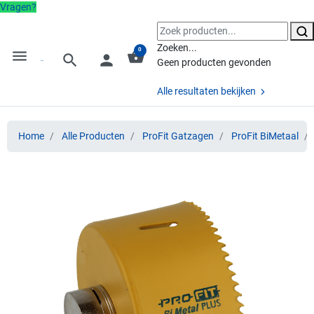
Vragen?
Zoeken...
0
menu
shopping_basket
search
person
Geen producten gevonden
Alle resultaten bekijken
Home
Alle Producten
ProFit Gatzagen
ProFit BiMetaal