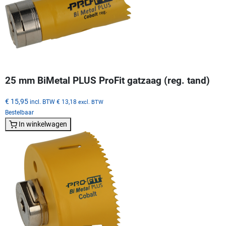
25 mm BiMetal PLUS ProFit gatzaag (reg. tand)
€ 15,95
incl. BTW
€ 13,18
excl. BTW
Bestelbaar
In winkelwagen