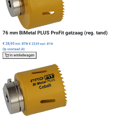
76 mm BiMetal PLUS ProFit gatzaag (reg. tand)
€ 28,95
incl. BTW
€ 23,93
excl. BTW
Op voorraad (4)
In winkelwagen