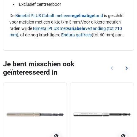
Exclusief centreerboor
De
Bimetal PLUS Cobalt met een
regelmatige
tand
is geschikt
voor metalen met een dikte t/m 3 mm.Voor dikkere metalen
raden wij de
Bimetal PLUS met
variabele
vertanding (tot 210
mm)
, of de nog krachtigere
Endura gatfrees
(tot 60 mm) aan.
Je bent misschien ook
keyboard_arrow_left
keyboard_arrow_right
geïnteresseerd in
Vorige
Volg
visibility
visibility