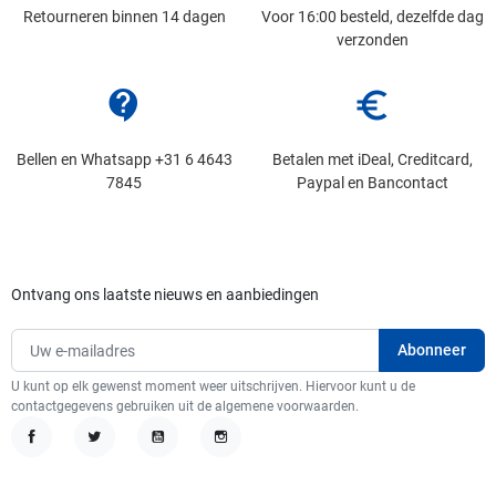
Retourneren binnen 14 dagen
Voor 16:00 besteld, dezelfde dag
verzonden
contact_support
euro_symbol
Bellen en Whatsapp +31 6 4643
Betalen met iDeal, Creditcard,
7845
Paypal en Bancontact
Ontvang ons laatste nieuws en aanbiedingen
U kunt op elk gewenst moment weer uitschrijven. Hiervoor kunt u de
contactgegevens gebruiken uit de algemene voorwaarden.
Facebook
Twitter
YouTube
Instagram