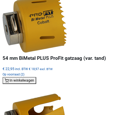
54 mm BiMetal PLUS ProFit gatzaag (var. tand)
€ 22,95
incl. BTW
€ 18,97
excl. BTW
Op voorraad (2)
In winkelwagen