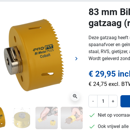
83 mm Bi
gatzaag (
Deze gatzaag heeft 
spaanafvoer en geïnt
staal, RVS, gietijze
keyboard_arrow_right
Wordt geleverd zond
ge
Volgende
€ 29,95 inc
€ 24,75 excl. B
zoom_in
-
+
checkmark
Niet op voorraa
checkmark
Ook vrijwel all