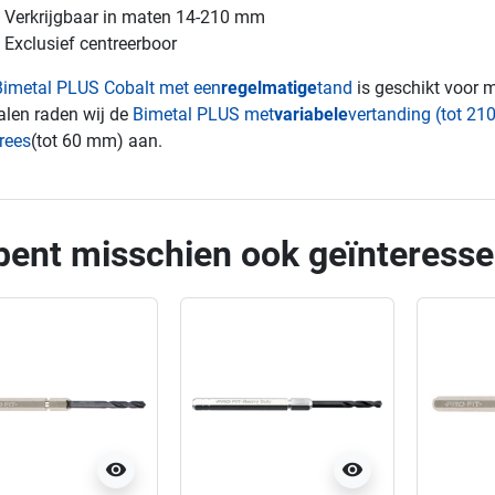
Verkrijgbaar in maten 14-210 mm
Exclusief centreerboor
Bimetal PLUS Cobalt met een
regelmatige
tand
is geschikt voor 
len raden wij de
Bimetal PLUS met
variabele
vertanding (tot 2
rees
(tot 60 mm) aan.
bent misschien ook geïnteresse
visibility
visibility