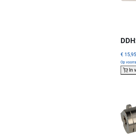
DDH2
€ 15,9
Op voorra
In