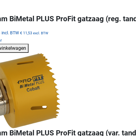
m BiMetal PLUS ProFit gatzaag (reg. tan
5
incl. BTW
€ 11,53
excl. BTW
ar
 winkelwagen
m BiMetal PLUS ProFit gatzaag (var. tand