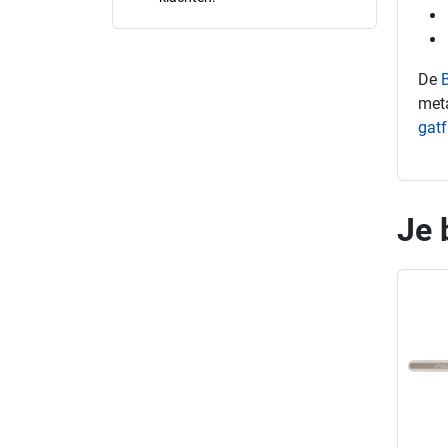
De
meta
gatf
Je 