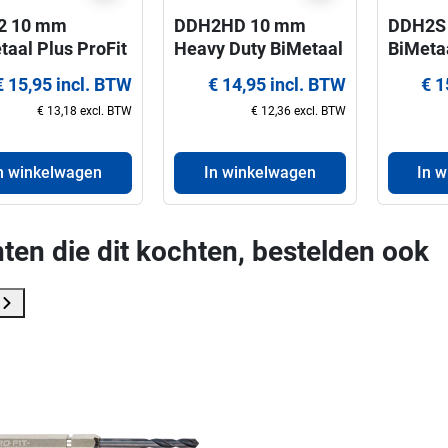
2 10 mm
DDH2HD 10 mm
DDH2S 
taal Plus ProFit
Heavy Duty BiMetaal
BiMetaa
reerboor voor
Plus ProFit
centree
€ 15,95 incl. BTW
€ 14,95 incl. BTW
€ 1
agen 32-210
centreerboor voor
gatzag
€ 13,18 excl. BTW
€ 12,36 excl. BTW
gatzagen 32-210
mm
mm
n winkelwagen
In winkelwagen
In 
ten die dit kochten, bestelden ook