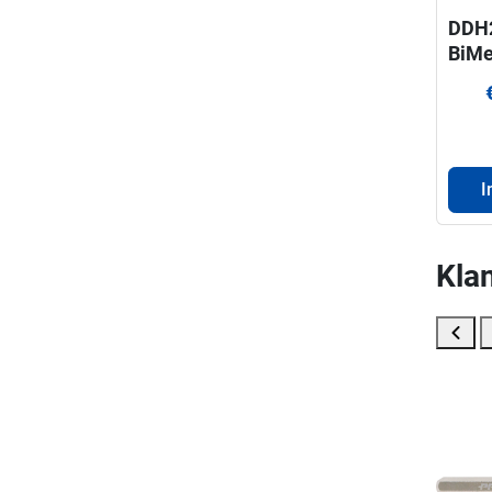
DDH
BiMe
cent
gatz
mm
I
Klan