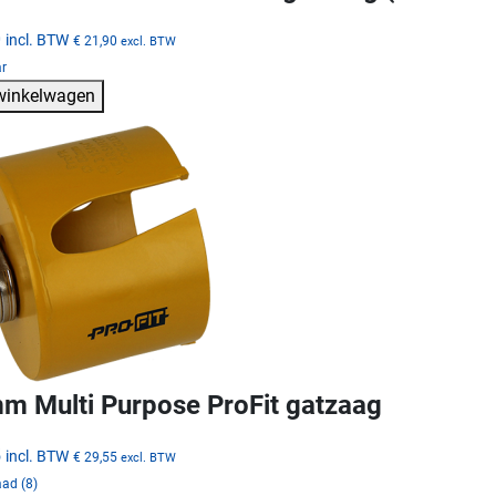
0
incl. BTW
€ 21,90
excl. BTW
ar
 winkelwagen
m Multi Purpose ProFit gatzaag
5
incl. BTW
€ 29,55
excl. BTW
ad (8)