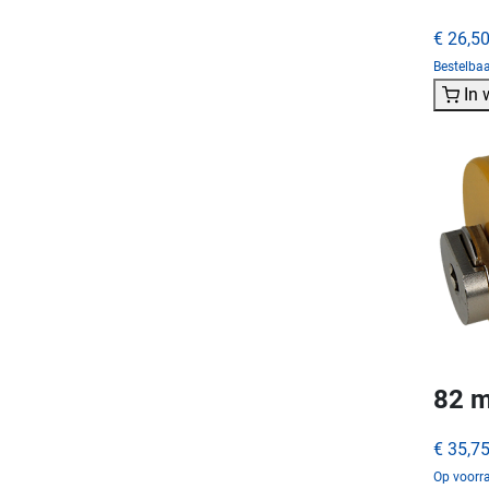
€ 26,5
Bestelba
In
82 m
€ 35,7
Op voorra