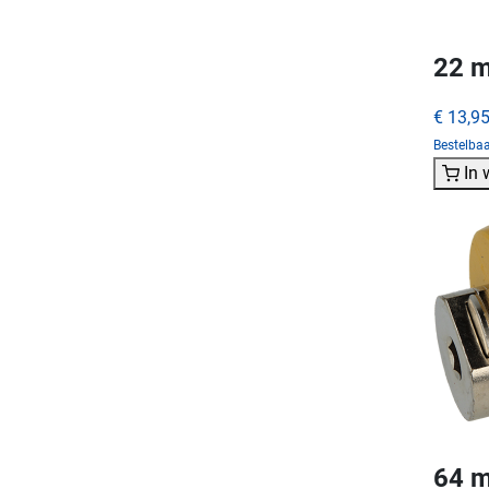
22 m
€ 13,9
Bestelba
In
64 m