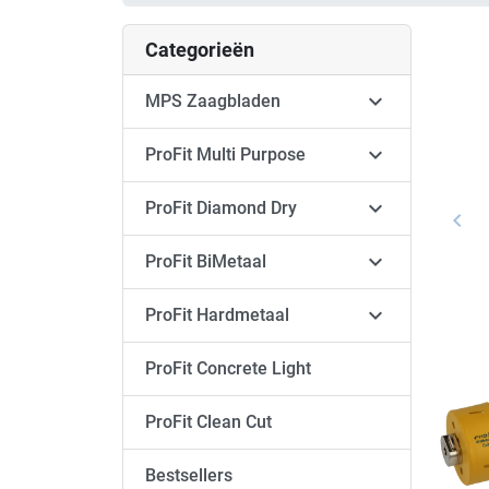
Categorieën

MPS Zaagbladen

ProFit Multi Purpose

ProFit Diamond Dry
keyboard_arrow_left
Vori

ProFit BiMetaal

ProFit Hardmetaal
ProFit Concrete Light
ProFit Clean Cut
Bestsellers