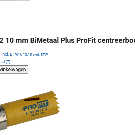
 10 mm BiMetaal Plus ProFit centreerb
5
incl. BTW
€ 13,18
excl. BTW
ad (7)
 winkelwagen