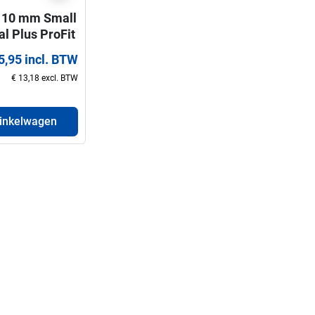
10 mm Small
l Plus ProFit
rboor voor
5,95 incl. BTW
en 32-210
€ 13,18 excl. BTW
winkelwagen