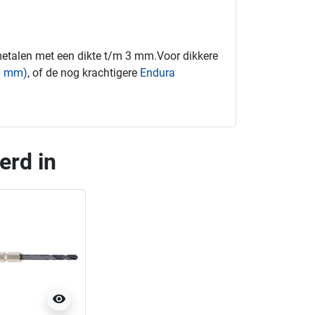
metalen met een dikte t/m 3 mm.Voor dikkere
10 mm)
, of de nog krachtigere
Endura
erd in
visibility