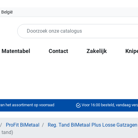
 België
Matentabel
Contact
Zakelijk
Knip
an het assortiment op voorraad
Voor 16:00 besteld, vandaag ve
ProFit BiMetaal
Reg. Tand BiMetaal Plus Losse Gatzagen
 tand)