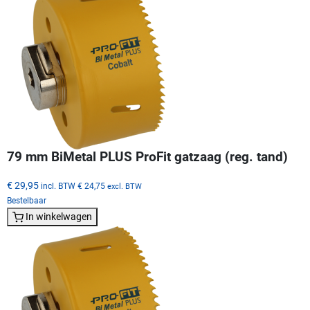
79 mm BiMetal PLUS ProFit gatzaag (reg. tand)
€ 29,95
incl. BTW
€ 24,75
excl. BTW
Bestelbaar
In winkelwagen