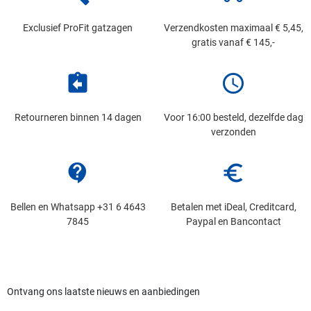
Exclusief ProFit gatzagen
Verzendkosten maximaal € 5,45,
gratis vanaf € 145,-
assignment_return
schedule
Retourneren binnen 14 dagen
Voor 16:00 besteld, dezelfde dag
verzonden
contact_support
euro_symbol
Bellen en Whatsapp +31 6 4643
Betalen met iDeal, Creditcard,
7845
Paypal en Bancontact
Ontvang ons laatste nieuws en aanbiedingen