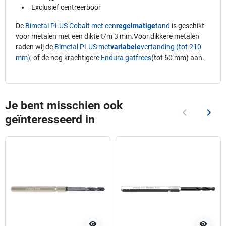
Exclusief centreerboor
De
Bimetal PLUS Cobalt met een
regelmatige
tand
is geschikt
voor metalen met een dikte t/m 3 mm.Voor dikkere metalen
raden wij de
Bimetal PLUS met
variabele
vertanding (tot 210
mm)
, of de nog krachtigere
Endura gatfrees
(tot 60 mm) aan.
Je bent misschien ook
keyboard_arrow_left
keyboard_arrow_right
geïnteresseerd in
Vorige
Volg
visibility
visibility