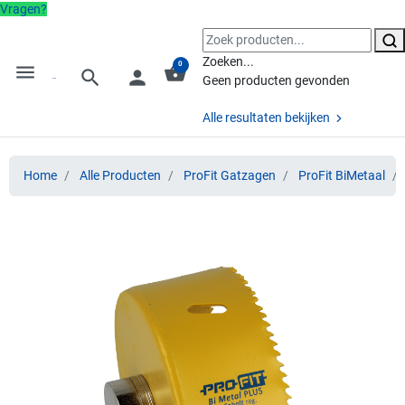
Vragen?
Zoeken...
0
menu
shopping_basket
search
person
Geen producten gevonden
Alle resultaten bekijken
Home
Alle Producten
ProFit Gatzagen
ProFit BiMetaal