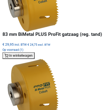
83 mm BiMetal PLUS ProFit gatzaag (reg. tand)
€ 29,95
incl. BTW
€ 24,75
excl. BTW
Op voorraad (1)
In winkelwagen