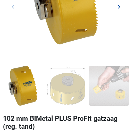
keyboard_arrow_left
keyboard_arrow_right
Vorige
Volgen
102 mm BiMetal PLUS ProFit gatzaag
(reg. tand)