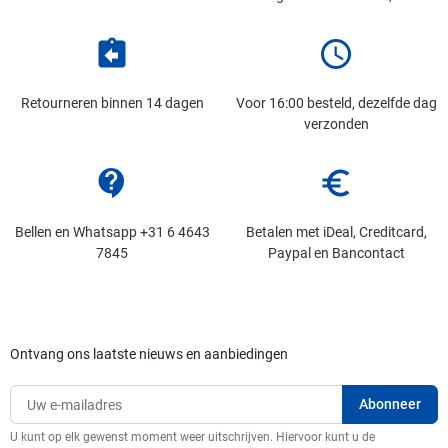
assignment_return
schedule
Retourneren binnen 14 dagen
Voor 16:00 besteld, dezelfde dag
verzonden
contact_support
euro_symbol
Bellen en Whatsapp +31 6 4643
Betalen met iDeal, Creditcard,
7845
Paypal en Bancontact
Ontvang ons laatste nieuws en aanbiedingen
U kunt op elk gewenst moment weer uitschrijven. Hiervoor kunt u de