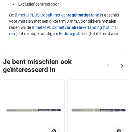
Exclusief centreerboor
De
Bimetal PLUS Cobalt met een
regelmatige
tand
is geschikt
voor metalen met een dikte t/m 3 mm.Voor dikkere metalen
raden wij de
Bimetal PLUS met
variabele
vertanding (tot 210
mm)
, of de nog krachtigere
Endura gatfrees
(tot 60 mm) aan.
Je bent misschien ook
keyboard_arrow_left
keyboard_arrow_right
geïnteresseerd in
Vorige
Volg
visibility
visibility