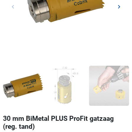
keyboard_arrow_left
keyboard_arrow_right
Vorige
Volgen
30 mm BiMetal PLUS ProFit gatzaag
(reg. tand)