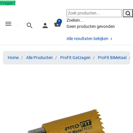
Vragen?
Zoeken...
0
menu
shopping_basket
search
person
Geen producten gevonden
Alle resultaten bekijken
Home
Alle Producten
ProFit Gatzagen
ProFit BiMetaal