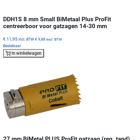
DDH1S 8 mm Small BiMetaal Plus ProFit
centreerboor voor gatzagen 14-30 mm
€ 11,95
incl. BTW
€ 9,88
excl. BTW
Bestelbaar
In winkelwagen
27 mm BiMetal PLUS ProFit gatzaag (reg. tand)